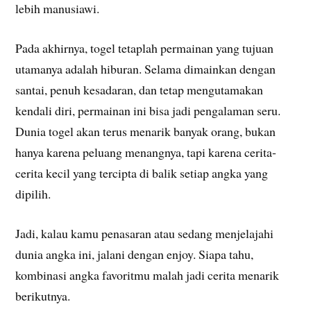
lebih manusiawi.
Pada akhirnya, togel tetaplah permainan yang tujuan
utamanya adalah hiburan. Selama dimainkan dengan
santai, penuh kesadaran, dan tetap mengutamakan
kendali diri, permainan ini bisa jadi pengalaman seru.
Dunia togel akan terus menarik banyak orang, bukan
hanya karena peluang menangnya, tapi karena cerita-
cerita kecil yang tercipta di balik setiap angka yang
dipilih.
Jadi, kalau kamu penasaran atau sedang menjelajahi
dunia angka ini, jalani dengan enjoy. Siapa tahu,
kombinasi angka favoritmu malah jadi cerita menarik
berikutnya.