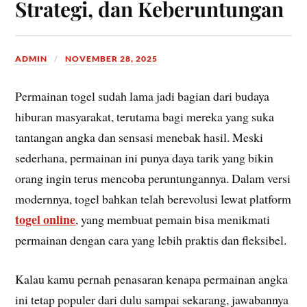
Strategi, dan Keberuntungan
ADMIN
NOVEMBER 28, 2025
Permainan togel sudah lama jadi bagian dari budaya
hiburan masyarakat, terutama bagi mereka yang suka
tantangan angka dan sensasi menebak hasil. Meski
sederhana, permainan ini punya daya tarik yang bikin
orang ingin terus mencoba peruntungannya. Dalam versi
modernnya, togel bahkan telah berevolusi lewat platform
togel online
, yang membuat pemain bisa menikmati
permainan dengan cara yang lebih praktis dan fleksibel.
Kalau kamu pernah penasaran kenapa permainan angka
ini tetap populer dari dulu sampai sekarang, jawabannya