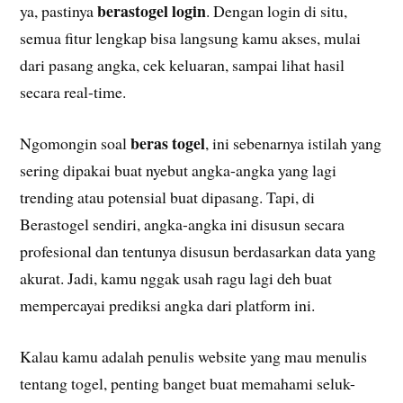
berastogel login
ya, pastinya
. Dengan login di situ,
semua fitur lengkap bisa langsung kamu akses, mulai
dari pasang angka, cek keluaran, sampai lihat hasil
secara real-time.
beras togel
Ngomongin soal
, ini sebenarnya istilah yang
sering dipakai buat nyebut angka-angka yang lagi
trending atau potensial buat dipasang. Tapi, di
Berastogel sendiri, angka-angka ini disusun secara
profesional dan tentunya disusun berdasarkan data yang
akurat. Jadi, kamu nggak usah ragu lagi deh buat
mempercayai prediksi angka dari platform ini.
Kalau kamu adalah penulis website yang mau menulis
tentang togel, penting banget buat memahami seluk-