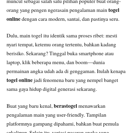
muncul sebagai salah satu pilihan populer buat orang-
togel
orang yang pengen ngerasain pengalaman main
online
dengan cara modern, santai, dan pastinya seru.
Dulu, main togel itu identik sama proses ribet: mesti
nyari tempat, ketemu orang tertentu, bahkan kadang
berisiko. Sekarang? Tinggal buka smartphone atau
laptop, klik beberapa menu, dan boom—dunia
permainan angka udah ada di genggaman. Itulah kenapa
togel online
jadi fenomena baru yang nempel banget
sama gaya hidup digital generasi sekarang.
berastogel
Buat yang baru kenal,
menawarkan
pengalaman main yang user-friendly. Tampilan
platformnya gampang dipahami, bahkan buat pemula
sekalipun. Selain itu, variasi pasaran angka yang