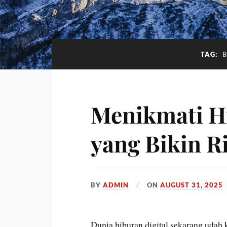
TAG:
Menikmati Hi
yang Bikin R
BY
ADMIN
ON
AUGUST 31, 2025
Dunia hiburan digital sekarang udah