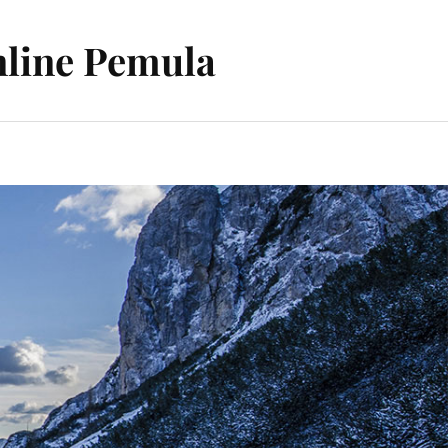
nline Pemula