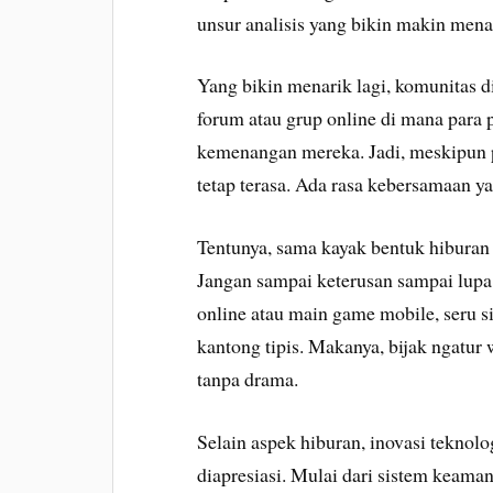
unsur analisis yang bikin makin mena
Yang bikin menarik lagi, komunitas di
forum atau grup online di mana para p
kemenangan mereka. Jadi, meskipun p
tetap terasa. Ada rasa kebersamaan y
Tentunya, sama kayak bentuk hiburan
Jangan sampai keterusan sampai lupa
online atau main game mobile, seru si
kantong tipis. Makanya, bijak ngatur 
tanpa drama.
Selain aspek hiburan, inovasi teknol
diapresiasi. Mulai dari sistem keam