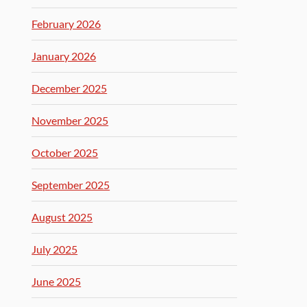
February 2026
January 2026
December 2025
November 2025
October 2025
September 2025
August 2025
July 2025
June 2025