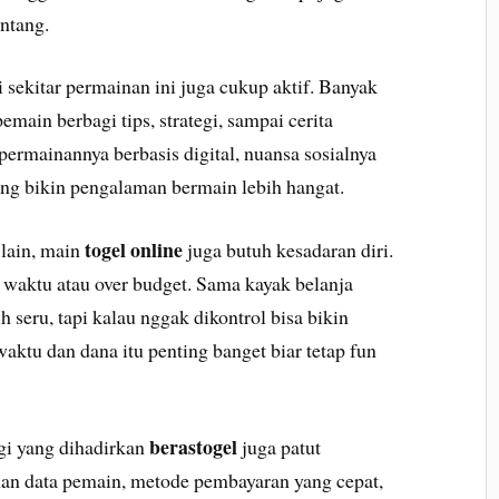
ntang.
 sekitar permainan ini juga cukup aktif. Banyak
emain berbagi tips, strategi, sampai cerita
ermainannya berbasis digital, nuansa sosialnya
ang bikin pengalaman bermain lebih hangat.
togel online
 lain, main
juga butuh kesadaran diri.
 waktu atau over budget. Sama kayak belanja
h seru, tapi kalau nggak dikontrol bisa bikin
waktu dan dana itu penting banget biar tetap fun
berastogel
ogi yang dihadirkan
juga patut
anan data pemain, metode pembayaran yang cepat,