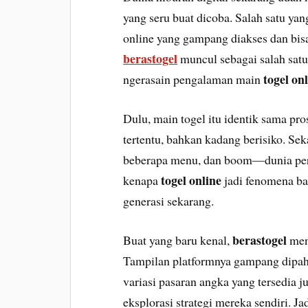
yang seru buat dicoba. Salah satu ya
online yang gampang diakses dan bisa
berastogel
muncul sebagai salah satu
togel on
ngerasain pengalaman main
Dulu, main togel itu identik sama pro
tertentu, bahkan kadang berisiko. Se
beberapa menu, dan boom—dunia per
togel online
kenapa
jadi fenomena ba
generasi sekarang.
berastogel
Buat yang baru kenal,
men
Tampilan platformnya gampang dipaha
variasi pasaran angka yang tersedia j
eksplorasi strategi mereka sendiri. J