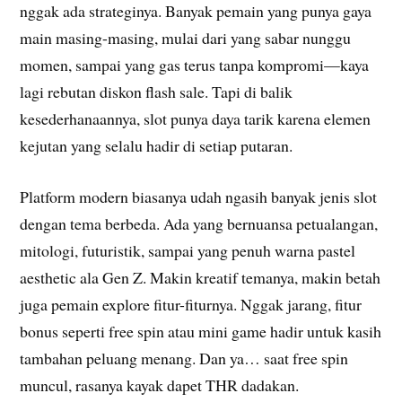
nggak ada strateginya. Banyak pemain yang punya gaya
main masing-masing, mulai dari yang sabar nunggu
momen, sampai yang gas terus tanpa kompromi—kaya
lagi rebutan diskon flash sale. Tapi di balik
kesederhanaannya, slot punya daya tarik karena elemen
kejutan yang selalu hadir di setiap putaran.
Platform modern biasanya udah ngasih banyak jenis slot
dengan tema berbeda. Ada yang bernuansa petualangan,
mitologi, futuristik, sampai yang penuh warna pastel
aesthetic ala Gen Z. Makin kreatif temanya, makin betah
juga pemain explore fitur-fiturnya. Nggak jarang, fitur
bonus seperti free spin atau mini game hadir untuk kasih
tambahan peluang menang. Dan ya… saat free spin
muncul, rasanya kayak dapet THR dadakan.