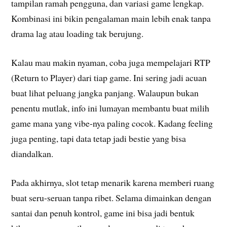
tampilan ramah pengguna, dan variasi game lengkap.
Kombinasi ini bikin pengalaman main lebih enak tanpa
drama lag atau loading tak berujung.
Kalau mau makin nyaman, coba juga mempelajari RTP
(Return to Player) dari tiap game. Ini sering jadi acuan
buat lihat peluang jangka panjang. Walaupun bukan
penentu mutlak, info ini lumayan membantu buat milih
game mana yang vibe-nya paling cocok. Kadang feeling
juga penting, tapi data tetap jadi bestie yang bisa
diandalkan.
Pada akhirnya, slot tetap menarik karena memberi ruang
buat seru-seruan tanpa ribet. Selama dimainkan dengan
santai dan penuh kontrol, game ini bisa jadi bentuk