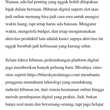
Namun, ada hal penting yang nggak boleh dilupakan:
bijak dalam bermain. Hiburan digital seperti slot atau
judi online memang bisa jadi cara seru untuk mengisi
waktu luang, tapi tetap harus ada batasan. Mengatur
waktu, mengelola budget, dan tetap mengutamakan
aktivitas produktif lain adalah kunci supaya aktivitas ini
nggak berubah jadi kebiasaan yang kurang sehat.
Selain faktor hiburan, perkembangan platform digital
juga memberikan banyak peluang baru. Misalnya, situs-
situs seperti https://blueskytechmage.com/ membantu
pengguna memahami teknologi yang mendukung
industri hiburan ini, dari sistem keamanan online hingga
metode pembayaran digital yang praktis. Jadi, bukan
hanya soal main dan bersenang-senang, tapi juga belajar