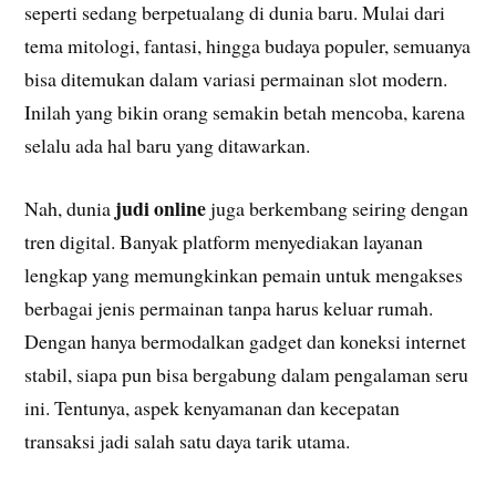
seperti sedang berpetualang di dunia baru. Mulai dari
tema mitologi, fantasi, hingga budaya populer, semuanya
bisa ditemukan dalam variasi permainan slot modern.
Inilah yang bikin orang semakin betah mencoba, karena
selalu ada hal baru yang ditawarkan.
judi online
Nah, dunia
juga berkembang seiring dengan
tren digital. Banyak platform menyediakan layanan
lengkap yang memungkinkan pemain untuk mengakses
berbagai jenis permainan tanpa harus keluar rumah.
Dengan hanya bermodalkan gadget dan koneksi internet
stabil, siapa pun bisa bergabung dalam pengalaman seru
ini. Tentunya, aspek kenyamanan dan kecepatan
transaksi jadi salah satu daya tarik utama.