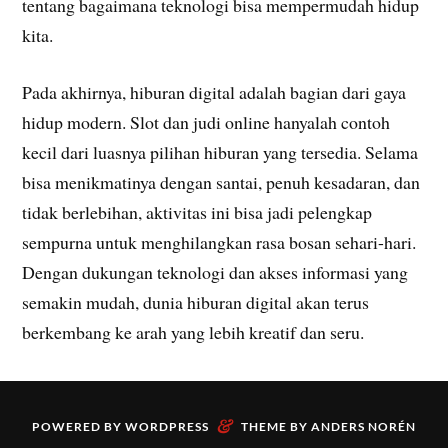
tentang bagaimana teknologi bisa mempermudah hidup
kita.
Pada akhirnya, hiburan digital adalah bagian dari gaya
hidup modern. Slot dan judi online hanyalah contoh
kecil dari luasnya pilihan hiburan yang tersedia. Selama
bisa menikmatinya dengan santai, penuh kesadaran, dan
tidak berlebihan, aktivitas ini bisa jadi pelengkap
sempurna untuk menghilangkan rasa bosan sehari-hari.
Dengan dukungan teknologi dan akses informasi yang
semakin mudah, dunia hiburan digital akan terus
berkembang ke arah yang lebih kreatif dan seru.
&
POWERED BY
WORDPRESS
THEME BY
ANDERS NORÉN