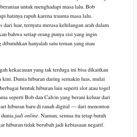
keberanian untuk menghadapi masa lalu. Bob
tapi hatinya rapuh karena trauma masa lalu.
 dari luar, ternyata merasa kehilangan arah dalam
an bahwa setiap orang punya sisi yang ingin
g dibutuhkan hanyalah satu teman yang mau
gah kekacauan yang tak terduga ini bisa dikaitkan
 kini. Dunia hiburan daring semakin luas, mulai
 berbagai bentuk hiburan lain seperti slot atau togel
ma seperti Bob dan Calvin yang berani keluar dari
ri hiburan baru di ranah digital — dari menonton
i dunia
judi online
. Namun, semua itu tetap butuh
 hiburan tidak berubah jadi kebiasaan negatif.