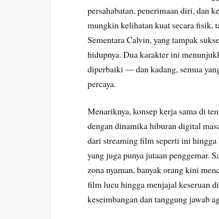
persahabatan, penerimaan diri, dan 
mungkin kelihatan kuat secara fisik, 
Sementara Calvin, yang tampak sukses
hidupnya. Dua karakter ini menunjukk
diperbaiki — dan kadang, semua yan
percaya.
Menariknya, konsep kerja sama di ten
dengan dinamika hiburan digital masa
dari streaming film seperti ini hingga
yang juga punya jutaan penggemar. Sa
zona nyaman, banyak orang kini menca
film lucu hingga menjajal keseruan d
keseimbangan dan tanggung jawab agar