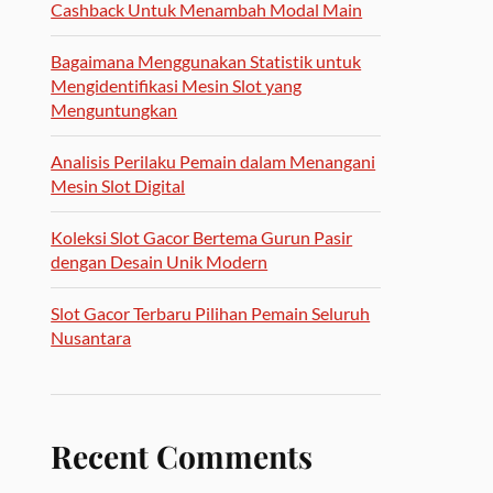
Cashback Untuk Menambah Modal Main
Bagaimana Menggunakan Statistik untuk
Mengidentifikasi Mesin Slot yang
Menguntungkan
Analisis Perilaku Pemain dalam Menangani
Mesin Slot Digital
Koleksi Slot Gacor Bertema Gurun Pasir
dengan Desain Unik Modern
Slot Gacor Terbaru Pilihan Pemain Seluruh
Nusantara
Recent Comments