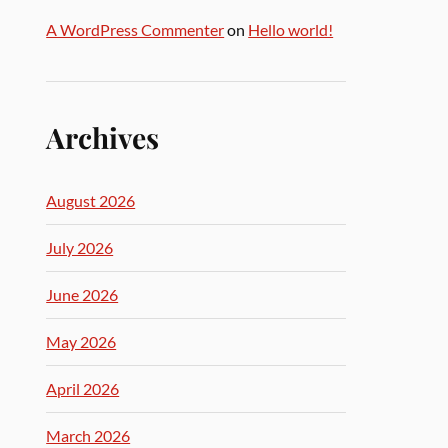
A WordPress Commenter
on
Hello world!
Archives
August 2026
July 2026
June 2026
May 2026
April 2026
March 2026