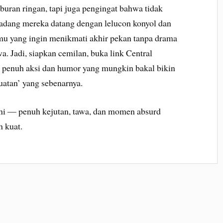
iburan ringan, tapi juga pengingat bahwa tidak
dang mereka datang dengan lelucon konyol dan
amu yang ingin menikmati akhir pekan tanpa drama
wa. Jadi, siapkan cemilan, buka link Central
an penuh aksi dan humor yang mungkin bakal bikin
uatan’ yang sebenarnya.
m ini — penuh kejutan, tawa, dan momen absurd
h kuat.