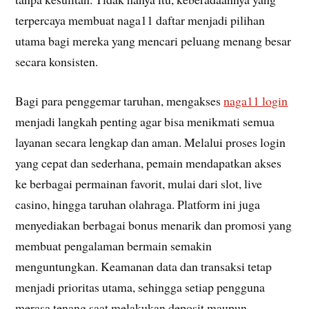
terpercaya membuat naga11 daftar menjadi pilihan
utama bagi mereka yang mencari peluang menang besar
secara konsisten.
Bagi para penggemar taruhan, mengakses
naga11 login
menjadi langkah penting agar bisa menikmati semua
layanan secara lengkap dan aman. Melalui proses login
yang cepat dan sederhana, pemain mendapatkan akses
ke berbagai permainan favorit, mulai dari slot, live
casino, hingga taruhan olahraga. Platform ini juga
menyediakan berbagai bonus menarik dan promosi yang
membuat pengalaman bermain semakin
menguntungkan. Keamanan data dan transaksi tetap
menjadi prioritas utama, sehingga setiap pengguna
merasa tenang saat melakukan deposit maupun