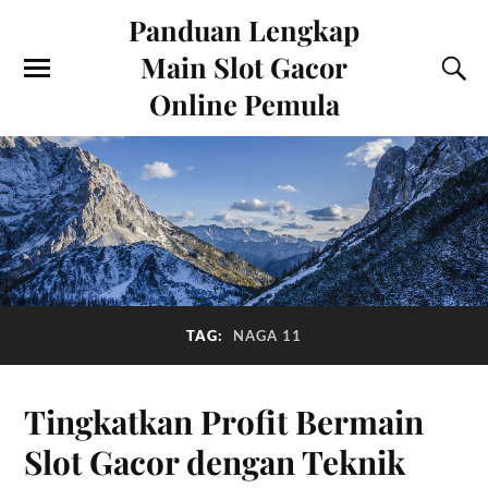
Panduan Lengkap
Main Slot Gacor
Online Pemula
TAG:
NAGA 11
Tingkatkan Profit Bermain
Slot Gacor dengan Teknik