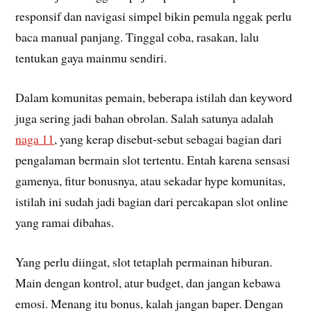
responsif dan navigasi simpel bikin pemula nggak perlu
baca manual panjang. Tinggal coba, rasakan, lalu
tentukan gaya mainmu sendiri.
Dalam komunitas pemain, beberapa istilah dan keyword
juga sering jadi bahan obrolan. Salah satunya adalah
naga 11
, yang kerap disebut-sebut sebagai bagian dari
pengalaman bermain slot tertentu. Entah karena sensasi
gamenya, fitur bonusnya, atau sekadar hype komunitas,
istilah ini sudah jadi bagian dari percakapan slot online
yang ramai dibahas.
Yang perlu diingat, slot tetaplah permainan hiburan.
Main dengan kontrol, atur budget, dan jangan kebawa
emosi. Menang itu bonus, kalah jangan baper. Dengan