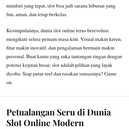
mindset yang tepat, slot bisa jadi sarana hiburan yang
fun, aman, dan tetap berkelas.
Kesimpulannya, dunia slot online terus berevolusi
mengikuti selera pemain masa kini. Visual makin keren,
fitur makin inovatif, dan pengalaman bermain makin
personal. Buat kamu yang suka tantangan ringan dengan
potensi kejutan besar, slot adalah pilihan yang layak
dicoba. Siap putar reel dan rasakan sensasinya? Game
on.
Petualangan Seru di Dunia
Slot Online Modern