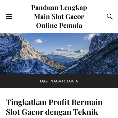
Panduan Lengkap
Main Slot Gacor
Online Pemula
TAG:
NAGA11 LOGIN
Tingkatkan Profit Bermain
Slot Gacor dengan Teknik