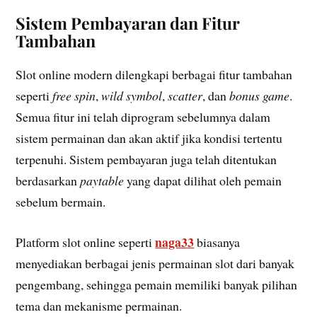
Sistem Pembayaran dan Fitur
Tambahan
Slot online modern dilengkapi berbagai fitur tambahan
seperti
free spin
,
wild symbol
,
scatter
, dan
bonus game
.
Semua fitur ini telah diprogram sebelumnya dalam
sistem permainan dan akan aktif jika kondisi tertentu
terpenuhi. Sistem pembayaran juga telah ditentukan
berdasarkan
paytable
yang dapat dilihat oleh pemain
sebelum bermain.
naga33
Platform slot online seperti
biasanya
menyediakan berbagai jenis permainan slot dari banyak
pengembang, sehingga pemain memiliki banyak pilihan
tema dan mekanisme permainan.