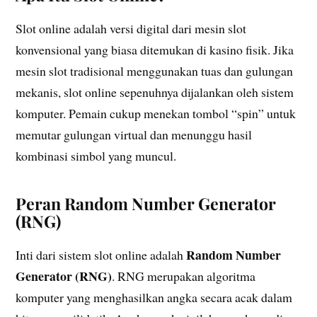
Slot online adalah versi digital dari mesin slot
konvensional yang biasa ditemukan di kasino fisik. Jika
mesin slot tradisional menggunakan tuas dan gulungan
mekanis, slot online sepenuhnya dijalankan oleh sistem
komputer. Pemain cukup menekan tombol “spin” untuk
memutar gulungan virtual dan menunggu hasil
kombinasi simbol yang muncul.
Peran Random Number Generator
(RNG)
Random Number
Inti dari sistem slot online adalah
Generator (RNG)
. RNG merupakan algoritma
komputer yang menghasilkan angka secara acak dalam