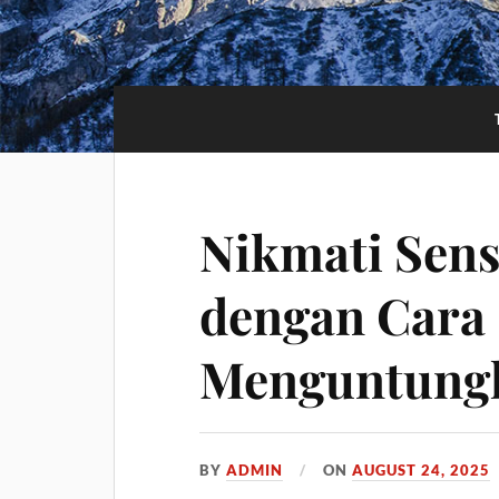
Nikmati Sens
dengan Cara 
Menguntung
BY
ADMIN
ON
AUGUST 24, 2025