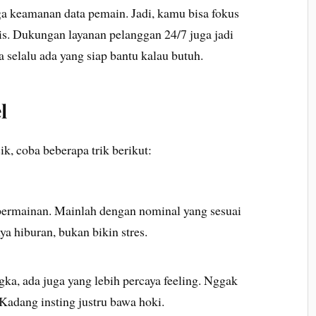
aga keamanan data pemain. Jadi, kamu bisa fokus
nis. Dukungan layanan pelanggan 24/7 juga jadi
a selalu ada yang siap bantu kalau butuh.
l
k, coba beberapa trik berikut:
 permainan. Mainlah dengan nominal yang sesuai
a hiburan, bukan bikin stres.
ka, ada juga yang lebih percaya feeling. Nggak
Kadang insting justru bawa hoki.