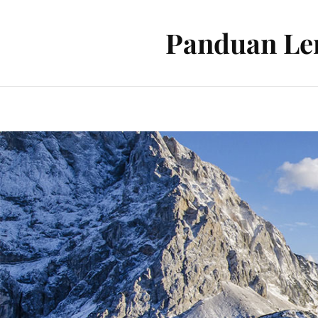
Panduan Len