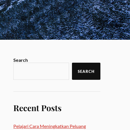
Search
SEARCH
Recent Posts
Pelajari Cara Meningkatkan Peluang