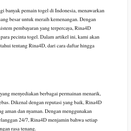
agi banyak pemain togel di Indonesia, menawarkan
luang besar untuk meraih kemenangan. Dengan
sistem pembayaran yang terpercaya, Rina4D
 para pecinta togel. Dalam artikel ini, kami akan
hui tentang Rina4D, dari cara daftar hingga
ne yang menyediakan berbagai permainan menarik,
ebas. Dikenal dengan reputasi yang baik, Rina4D
ng aman dan nyaman. Dengan menggunakan
pelanggan 24/7, Rina4D menjamin bahwa setiap
ngan rasa tenang.