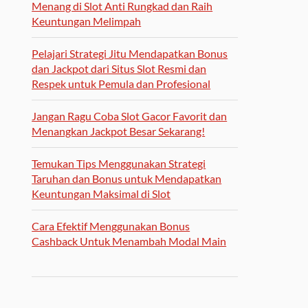
Menang di Slot Anti Rungkad dan Raih
Keuntungan Melimpah
Pelajari Strategi Jitu Mendapatkan Bonus
dan Jackpot dari Situs Slot Resmi dan
Respek untuk Pemula dan Profesional
Jangan Ragu Coba Slot Gacor Favorit dan
Menangkan Jackpot Besar Sekarang!
Temukan Tips Menggunakan Strategi
Taruhan dan Bonus untuk Mendapatkan
Keuntungan Maksimal di Slot
Cara Efektif Menggunakan Bonus
Cashback Untuk Menambah Modal Main