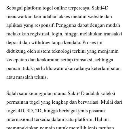
Sebagai platform togel online terpercaya, Sakti4D
menawarkan kemudahan akses melalui website dan
aplikasi yang responsif. Pengguna dapat dengan mudah
melakukan registrasi, login, hingga melakukan transaksi
deposit dan withdraw tanpa kendala. Proses ini
didukung oleh sistem teknologi terkini yang menjamin
kecepatan dan keakuratan setiap transaksi, sehingga
pemain tidak perlu khawatir akan adanya keterlambatan
atau masalah teknis.
Salah satu keunggulan utama Sakti4D adalah koleksi
permainan togel yang lengkap dan bervariasi. Mulai dari
togel 4D, 3D, 2D, hingga berbagai jenis pasaran
internasional tersedia dalam satu platform. Hal ini
memungkinkan pemain untuk memilih jenis taruhan