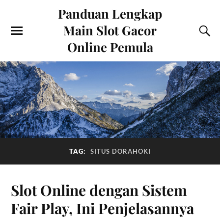
Panduan Lengkap
Main Slot Gacor
Online Pemula
TAG:
SITUS DORAHOKI
Slot Online dengan Sistem
Fair Play, Ini Penjelasannya