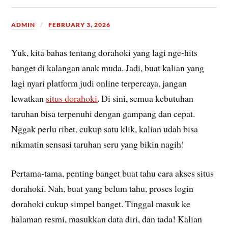
ADMIN
FEBRUARY 3, 2026
Yuk, kita bahas tentang dorahoki yang lagi nge-hits
banget di kalangan anak muda. Jadi, buat kalian yang
lagi nyari platform judi online terpercaya, jangan
lewatkan
situs dorahoki
. Di sini, semua kebutuhan
taruhan bisa terpenuhi dengan gampang dan cepat.
Nggak perlu ribet, cukup satu klik, kalian udah bisa
nikmatin sensasi taruhan seru yang bikin nagih!
Pertama-tama, penting banget buat tahu cara akses situs
dorahoki. Nah, buat yang belum tahu, proses login
dorahoki cukup simpel banget. Tinggal masuk ke
halaman resmi, masukkan data diri, dan tada! Kalian