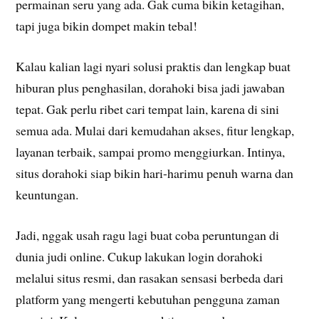
permainan seru yang ada. Gak cuma bikin ketagihan,
tapi juga bikin dompet makin tebal!
Kalau kalian lagi nyari solusi praktis dan lengkap buat
hiburan plus penghasilan, dorahoki bisa jadi jawaban
tepat. Gak perlu ribet cari tempat lain, karena di sini
semua ada. Mulai dari kemudahan akses, fitur lengkap,
layanan terbaik, sampai promo menggiurkan. Intinya,
situs dorahoki siap bikin hari-harimu penuh warna dan
keuntungan.
Jadi, nggak usah ragu lagi buat coba peruntungan di
dunia judi online. Cukup lakukan login dorahoki
melalui situs resmi, dan rasakan sensasi berbeda dari
platform yang mengerti kebutuhan pengguna zaman