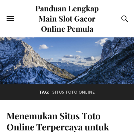
Panduan Lengkap
Main Slot Gacor
Online Pemula
TAG:
SITUS TOTO ONLINE
Menemukan Situs Toto
Online Terpercaya untuk