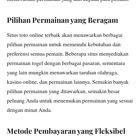
Pilihan Permainan yang Beragam
Situs toto online terbaik akan menawarkan berbagai
pilihan permainan untuk memenuhi kebutuhan dan
preferensi semua pemain. Beberapa situs menyediakan
permainan togel dengan berbagai pasaran, sementara
yang lain mungkin menawarkan taruhan olahraga,
kasino online, dan permainan lainnya. Semakin banyak
pilihan permainan yang ditawarkan, semakin besar
peluang Anda untuk menemukan permainan yang sesuai
dengan minat Anda.
Metode Pembayaran yang Fleksibel