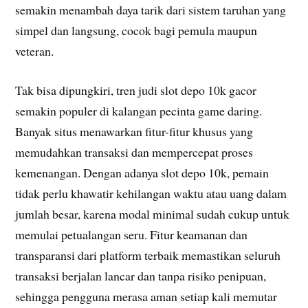
semakin menambah daya tarik dari sistem taruhan yang
simpel dan langsung, cocok bagi pemula maupun
veteran.
Tak bisa dipungkiri, tren judi slot depo 10k gacor
semakin populer di kalangan pecinta game daring.
Banyak situs menawarkan fitur-fitur khusus yang
memudahkan transaksi dan mempercepat proses
kemenangan. Dengan adanya slot depo 10k, pemain
tidak perlu khawatir kehilangan waktu atau uang dalam
jumlah besar, karena modal minimal sudah cukup untuk
memulai petualangan seru. Fitur keamanan dan
transparansi dari platform terbaik memastikan seluruh
transaksi berjalan lancar dan tanpa risiko penipuan,
sehingga pengguna merasa aman setiap kali memutar