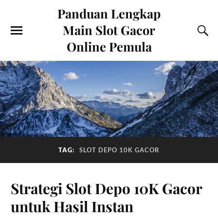
Panduan Lengkap
Main Slot Gacor
Online Pemula
TAG:
SLOT DEPO 10K GACOR
Strategi Slot Depo 10K Gacor
untuk Hasil Instan