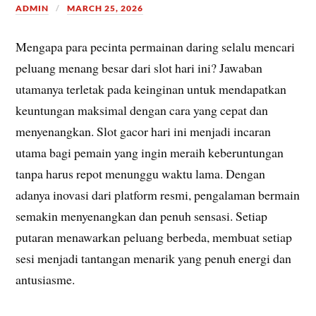
ADMIN
MARCH 25, 2026
Mengapa para pecinta permainan daring selalu mencari
peluang menang besar dari slot hari ini? Jawaban
utamanya terletak pada keinginan untuk mendapatkan
keuntungan maksimal dengan cara yang cepat dan
menyenangkan. Slot gacor hari ini menjadi incaran
utama bagi pemain yang ingin meraih keberuntungan
tanpa harus repot menunggu waktu lama. Dengan
adanya inovasi dari platform resmi, pengalaman bermain
semakin menyenangkan dan penuh sensasi. Setiap
putaran menawarkan peluang berbeda, membuat setiap
sesi menjadi tantangan menarik yang penuh energi dan
antusiasme.