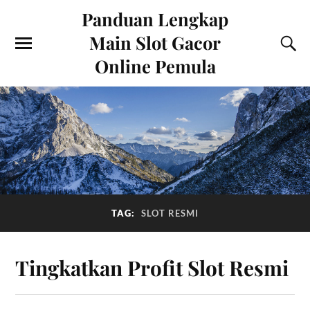
Panduan Lengkap
Main Slot Gacor
Online Pemula
TAG:
SLOT RESMI
Tingkatkan Profit Slot Resmi