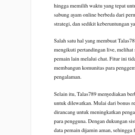
hingga memilih waktu yang tepat un
sabung ayam online berbeda dari perm
strategi, dan sedikit keberuntungan 
Salah satu hal yang membuat Talas789
mengikuti pertandingan live, melihat 
pemain lain melalui chat. Fitur ini t
membangun komunitas para penggemar
pengalaman.
Selain itu, Talas789 menyediakan be
untuk dilewatkan. Mulai dari bonus r
dirancang untuk meningkatkan penga
para pengguna. Dengan dukungan sist
data pemain dijamin aman, sehingga 