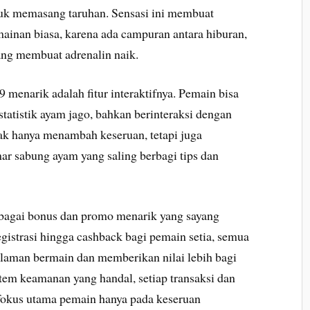
tuk memasang taruhan. Sensasi ini membuat
ainan biasa, karena ada campuran antara hiburan,
yang membuat adrenalin naik.
 menarik adalah fitur interaktifnya. Pemain bisa
statistik ayam jago, bahkan berinteraksi dengan
idak hanya menambah keseruan, tetapi juga
 sabung ayam yang saling berbagi tips dan
rbagai bonus dan promo menarik yang sayang
egistrasi hingga cashback bagi pemain setia, semua
laman bermain dan memberikan nilai lebih bagi
em keamanan yang handal, setiap transaksi dan
fokus utama pemain hanya pada keseruan