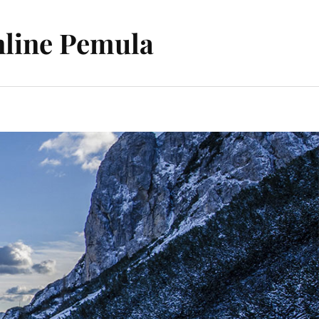
nline Pemula