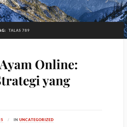
AG:
TALAS 789
 Ayam Online:
trategi yang
25
IN
UNCATEGORIZED