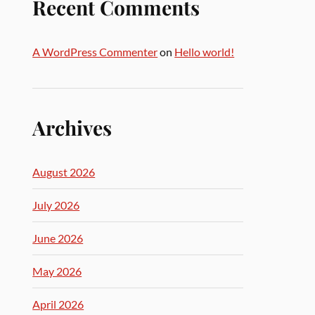
Recent Comments
A WordPress Commenter
on
Hello world!
Archives
August 2026
July 2026
June 2026
May 2026
April 2026