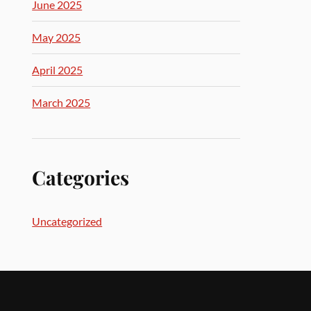
June 2025
May 2025
April 2025
March 2025
Categories
Uncategorized