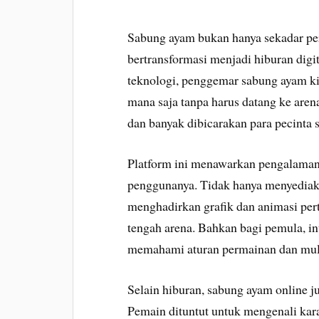
Sabung ayam bukan hanya sekadar perm
bertransformasi menjadi hiburan dig
teknologi, penggemar sabung ayam ki
mana saja tanpa harus datang ke arena
dan banyak dibicarakan para pecinta
Platform ini menawarkan pengalama
penggunanya. Tidak hanya menyediaka
menghadirkan grafik dan animasi pe
tengah arena. Bahkan bagi pemula, i
memahami aturan permainan dan mulai
Selain hiburan, sabung ayam online j
Pemain dituntut untuk mengenali kar