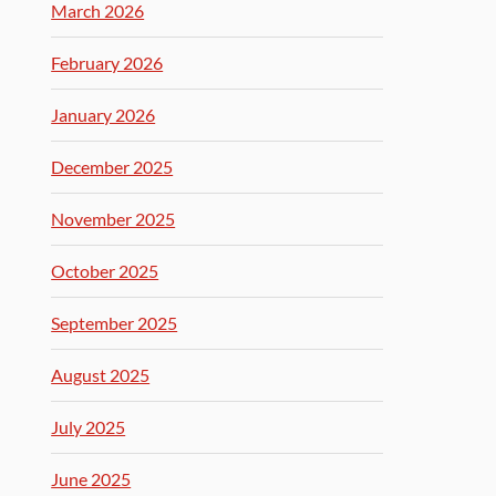
March 2026
February 2026
January 2026
December 2025
November 2025
October 2025
September 2025
August 2025
July 2025
June 2025