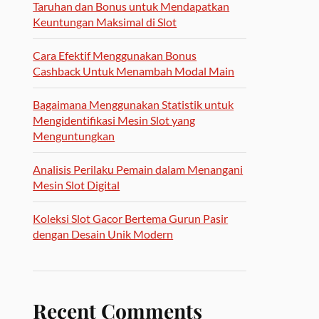
Taruhan dan Bonus untuk Mendapatkan
Keuntungan Maksimal di Slot
Cara Efektif Menggunakan Bonus
Cashback Untuk Menambah Modal Main
Bagaimana Menggunakan Statistik untuk
Mengidentifikasi Mesin Slot yang
Menguntungkan
Analisis Perilaku Pemain dalam Menangani
Mesin Slot Digital
Koleksi Slot Gacor Bertema Gurun Pasir
dengan Desain Unik Modern
Recent Comments