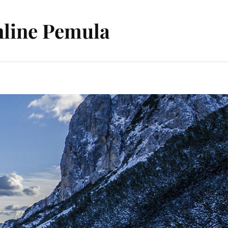
nline Pemula