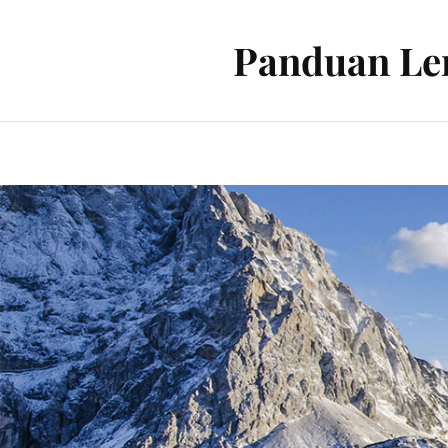
Panduan Len