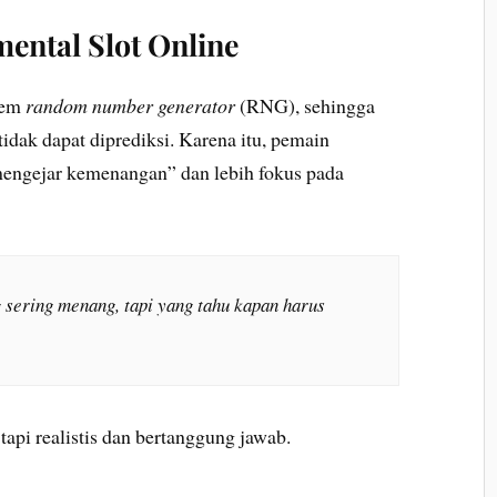
ntal Slot Online
stem
random number generator
(RNG), sehingga
 tidak dapat diprediksi. Karena itu, pemain
mengejar kemenangan” dan lebih fokus pada
g
sering menang
, tapi yang tahu kapan harus
tapi realistis dan bertanggung jawab.