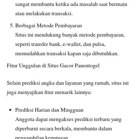
sangat membantu ketika ada masalah saat bermain
atau melakukan transaksi.
Berbagai Metode Pembayaran
Situs ini mendukung banyak metode pembayaran,
seperti transfer bank, e-wallet, dan pulsa,
memudahkan transaksi kapan saja dibutuhkan.
Fitur Unggulan di Situs Gacor Panentogel
Selain prediksi angka dan layanan yang ramah, situs ini
juga menyajikan fitur menarik lainnya:
Prediksi Harian dan Mingguan
Anggota dapat mengakses prediksi terbaru yang
diperbarui secara berkala, membantu dalam
pengambilan keputusan.