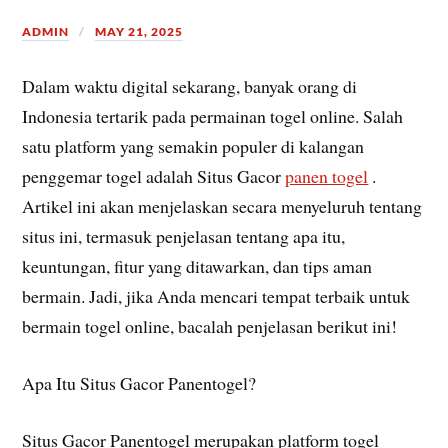
ADMIN
MAY 21, 2025
Dalam waktu digital sekarang, banyak orang di
Indonesia tertarik pada permainan togel online. Salah
satu platform yang semakin populer di kalangan
penggemar togel adalah Situs Gacor
panen togel
.
Artikel ini akan menjelaskan secara menyeluruh tentang
situs ini, termasuk penjelasan tentang apa itu,
keuntungan, fitur yang ditawarkan, dan tips aman
bermain. Jadi, jika Anda mencari tempat terbaik untuk
bermain togel online, bacalah penjelasan berikut ini!
Apa Itu Situs Gacor Panentogel?
Situs Gacor Panentogel merupakan platform togel