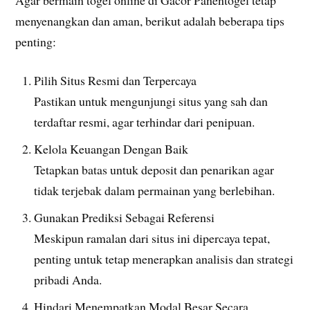
menyenangkan dan aman, berikut adalah beberapa tips
penting:
Pilih Situs Resmi dan Terpercaya
Pastikan untuk mengunjungi situs yang sah dan
terdaftar resmi, agar terhindar dari penipuan.
Kelola Keuangan Dengan Baik
Tetapkan batas untuk deposit dan penarikan agar
tidak terjebak dalam permainan yang berlebihan.
Gunakan Prediksi Sebagai Referensi
Meskipun ramalan dari situs ini dipercaya tepat,
penting untuk tetap menerapkan analisis dan strategi
pribadi Anda.
Hindari Menempatkan Modal Besar Secara