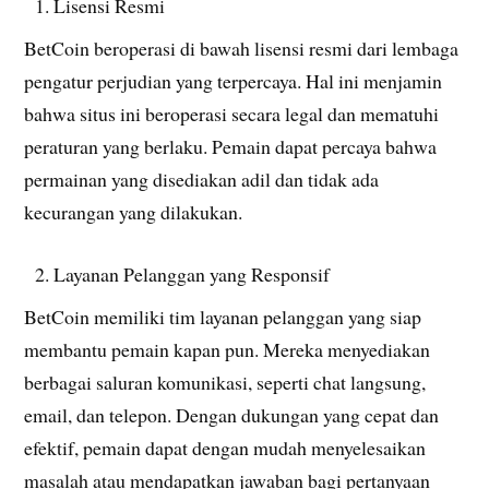
Lisensi Resmi
BetCoin beroperasi di bawah lisensi resmi dari lembaga
pengatur perjudian yang terpercaya. Hal ini menjamin
bahwa situs ini beroperasi secara legal dan mematuhi
peraturan yang berlaku. Pemain dapat percaya bahwa
permainan yang disediakan adil dan tidak ada
kecurangan yang dilakukan.
Layanan Pelanggan yang Responsif
BetCoin memiliki tim layanan pelanggan yang siap
membantu pemain kapan pun. Mereka menyediakan
berbagai saluran komunikasi, seperti chat langsung,
email, dan telepon. Dengan dukungan yang cepat dan
efektif, pemain dapat dengan mudah menyelesaikan
masalah atau mendapatkan jawaban bagi pertanyaan