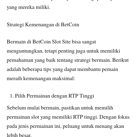
yang mereka miliki.
Strategi Kemenangan di BetCoin
Bermain di BetCoin Slot Site bisa sangat
menguntungkan, tetapi penting juga untuk memiliki
pemahaman yang baik tentang strategi bermain. Berikut
adalah beberapa tips yang dapat membantu pemain
meraih kemenangan maksimal:
Pilih Permainan dengan RTP Tinggi
Sebelum mulai bermain, pastikan untuk memilih
permainan slot yang memiliki RTP tinggi. Dengan fokus
pada jenis permainan ini, peluang untuk menang akan
lebih besar.