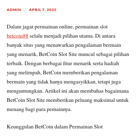
ADMIN
APRIL 7, 2025
Dalam jagat permainan online, permainan slot
betcoin88
selalu menjadi pilihan utama. Di antara
banyak situs yang menawarkan pengalaman bermain
yang menarik, BetCoin Slot Site muncul sebagai pilihan
terbaik. Dengan berbagai fitur menarik serta hadiah
yang melimpah, BetCoin memberikan pengalaman
bermain yang tidak hanya mengasyikkan, tetapi juga
menguntungkan. Artikel ini akan membahas bagaimana
BetCoin Slot Site memberikan peluang maksimal untuk
menang bagi para pemainnya.
Keunggulan BetCoin dalam Permainan Slot