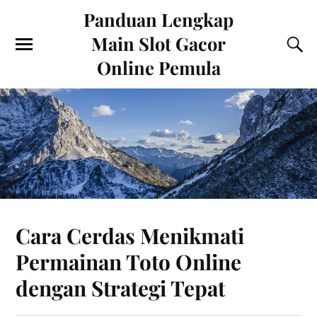
Panduan Lengkap
Main Slot Gacor
Online Pemula
Cara Cerdas Menikmati
Permainan Toto Online
dengan Strategi Tepat