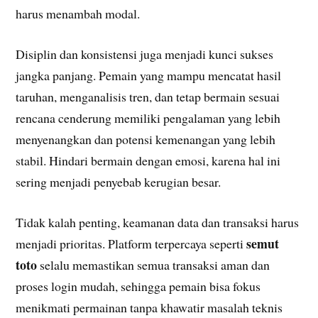
harus menambah modal.
Disiplin dan konsistensi juga menjadi kunci sukses
jangka panjang. Pemain yang mampu mencatat hasil
taruhan, menganalisis tren, dan tetap bermain sesuai
rencana cenderung memiliki pengalaman yang lebih
menyenangkan dan potensi kemenangan yang lebih
stabil. Hindari bermain dengan emosi, karena hal ini
sering menjadi penyebab kerugian besar.
Tidak kalah penting, keamanan data dan transaksi harus
semut
menjadi prioritas. Platform terpercaya seperti
toto
selalu memastikan semua transaksi aman dan
proses login mudah, sehingga pemain bisa fokus
menikmati permainan tanpa khawatir masalah teknis