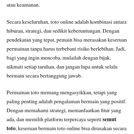
atau keamanan.
Secara keseluruhan, toto online adalah kombinasi antara
hiburan, strategi, dan sedikit keberuntungan. Dengan
pendekatan yang tepat, pemain bisa merasakan keseruan
permainan tanpa harus terbebani risiko berlebihan. Jadi,
bagi yang ingin mencoba, mulailah dengan bijak,
nikmati setiap taruhan, dan jangan lupa untuk selalu
bermain secara bertanggung jawab.
Permainan toto memang mengasyikkan, tetapi yang
paling penting adalah pengalaman bermain yang positif.
Dengan memahami strategi, memanfaatkan fitur yang
semut
ada, dan memilih platform terpercaya seperti
toto
, keseruan bermain toto online bisa dirasakan secara