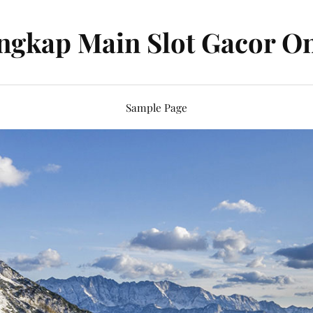
gkap Main Slot Gacor O
Sample Page