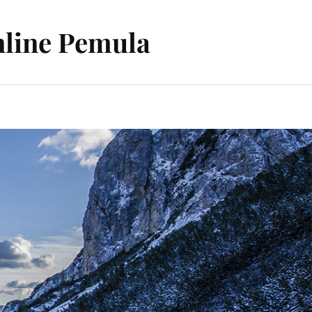
nline Pemula