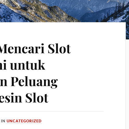
Mencari Slot
ni untuk
n Peluang
sin Slot
IN
UNCATEGORIZED