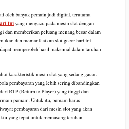
ti oleh banyak pemain judi digital, terutama
ari Ini
yang mengacu pada mesin slot dengan
ggi dan memberikan peluang menang besar dalam
ukan dan memanfaatkan slot gacor hari ini
n dapat memperoleh hasil maksimal dalam taruhan
ui karakteristik mesin slot yang sedang gacor.
i pola pembayaran yang lebih sering dibandingkan
t dari RTP (Return to Player) yang tinggi dan
bermain pemain. Untuk itu, pemain harus
iwayat pembayaran dari mesin slot yang akan
ktu yang tepat untuk memasang taruhan.