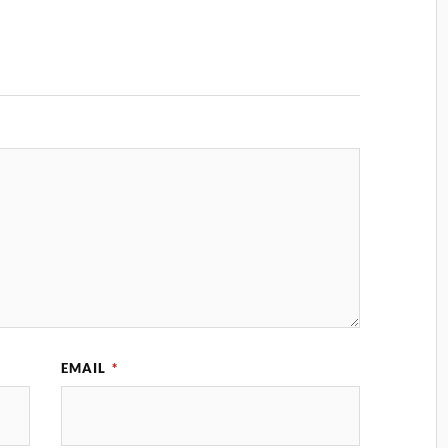
EMAIL
*