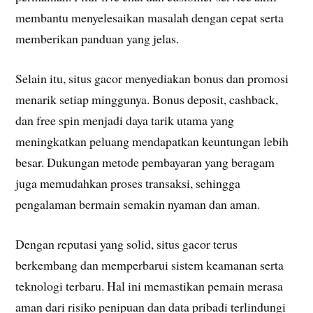
membantu menyelesaikan masalah dengan cepat serta
memberikan panduan yang jelas.
Selain itu, situs gacor menyediakan bonus dan promosi
menarik setiap minggunya. Bonus deposit, cashback,
dan free spin menjadi daya tarik utama yang
meningkatkan peluang mendapatkan keuntungan lebih
besar. Dukungan metode pembayaran yang beragam
juga memudahkan proses transaksi, sehingga
pengalaman bermain semakin nyaman dan aman.
Dengan reputasi yang solid, situs gacor terus
berkembang dan memperbarui sistem keamanan serta
teknologi terbaru. Hal ini memastikan pemain merasa
aman dari risiko penipuan dan data pribadi terlindungi