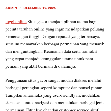
ADMIN
DECEMBER 19, 2025
togel online
Situs gacor menjadi pilihan utama bagi
pecinta taruhan online yang ingin mendapatkan peluang
kemenangan tinggi. Dengan reputasi yang terpercaya,
situs ini menawarkan berbagai permainan yang menarik
dan menguntungkan. Keamanan data serta transaksi
yang cepat menjadi keunggulan utama untuk para
pemain yang aktif bermain di dalamnya.
Penggunaan situs gacor sangat mudah diakses melalui
berbagai perangkat seperti komputer dan ponsel pintar.
Tampilan antarmuka yang user-friendly memudahkan
siapa saja untuk navigasi dan memainkan berbagai jenis
permainan. Fitur live chat dan customer service aktif