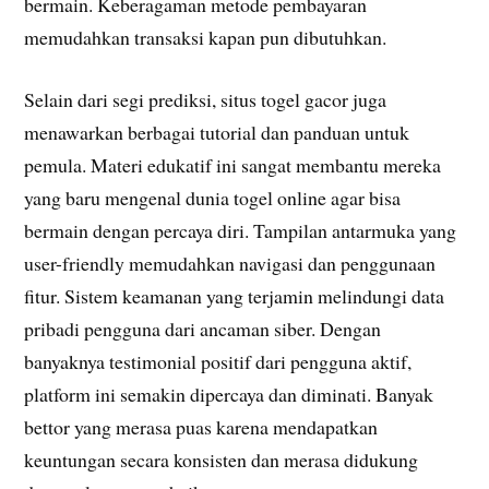
bermain. Keberagaman metode pembayaran
memudahkan transaksi kapan pun dibutuhkan.
Selain dari segi prediksi, situs togel gacor juga
menawarkan berbagai tutorial dan panduan untuk
pemula. Materi edukatif ini sangat membantu mereka
yang baru mengenal dunia togel online agar bisa
bermain dengan percaya diri. Tampilan antarmuka yang
user-friendly memudahkan navigasi dan penggunaan
fitur. Sistem keamanan yang terjamin melindungi data
pribadi pengguna dari ancaman siber. Dengan
banyaknya testimonial positif dari pengguna aktif,
platform ini semakin dipercaya dan diminati. Banyak
bettor yang merasa puas karena mendapatkan
keuntungan secara konsisten dan merasa didukung