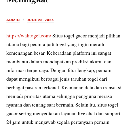
ADMIN
JUNE 28, 2026
https://waktogel.com/
Situs togel gacor menjadi pilihan
utama bagi pecinta judi togel yang ingin meraih
kemenangan besar. Keberadaan platform ini sangat
membantu dalam mendapatkan prediksi akurat dan
informasi terpercaya. Dengan fitur lengkap, pemain
dapat mengikuti berbagai jenis taruhan togel dari
berbagai pasaran terkenal. Keamanan data dan transaksi
menjadi prioritas utama sehingga pengguna merasa
nyaman dan tenang saat bermain. Selain itu, situs togel
gacor sering menyediakan layanan live chat dan support
24 jam untuk menjawab segala pertanyaan pemain.