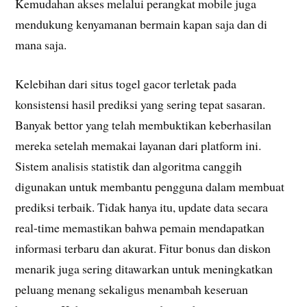
Kemudahan akses melalui perangkat mobile juga
mendukung kenyamanan bermain kapan saja dan di
mana saja.
Kelebihan dari situs togel gacor terletak pada
konsistensi hasil prediksi yang sering tepat sasaran.
Banyak bettor yang telah membuktikan keberhasilan
mereka setelah memakai layanan dari platform ini.
Sistem analisis statistik dan algoritma canggih
digunakan untuk membantu pengguna dalam membuat
prediksi terbaik. Tidak hanya itu, update data secara
real-time memastikan bahwa pemain mendapatkan
informasi terbaru dan akurat. Fitur bonus dan diskon
menarik juga sering ditawarkan untuk meningkatkan
peluang menang sekaligus menambah keseruan