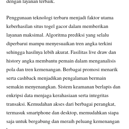
dengan layanan terbaik.
Penggunaan teknologi terbaru menjadi faktor utama
keberhasilan situs togel gacor dalam memberikan
layanan maksimal. Algoritma prediksi yang selalu
diperbarui mampu menyesuaikan tren angka terkini
sehingga hasilnya lebih akurat. Fasilitas live draw dan
history angka membantu pemain dalam menganalisis
pola dan tren kemenangan. Berbagai promosi menarik
serta cashback menjadikan pengalaman bermain
semakin menyenangkan. Sistem keamanan berlapis dan
enkripsi data menjaga kerahasiaan serta integritas
transaksi. Kemudahan akses dari berbagai perangkat,
termasuk smartphone dan desktop, memudahkan siapa
saja untuk bergabung dan meraih peluang kemenangan