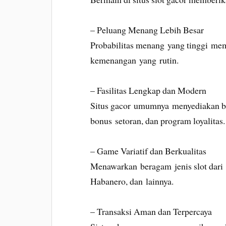
– Peluang Menang Lebih Besar
Probabilitas menang yang tinggi m
kemenangan yang rutin.
– Fasilitas Lengkap dan Modern
Situs gacor umumnya menyediakan ber
bonus setoran, dan program loyalitas.
– Game Variatif dan Berkualitas
Menawarkan beragam jenis slot dari p
Habanero, dan lainnya.
– Transaksi Aman dan Terpercaya