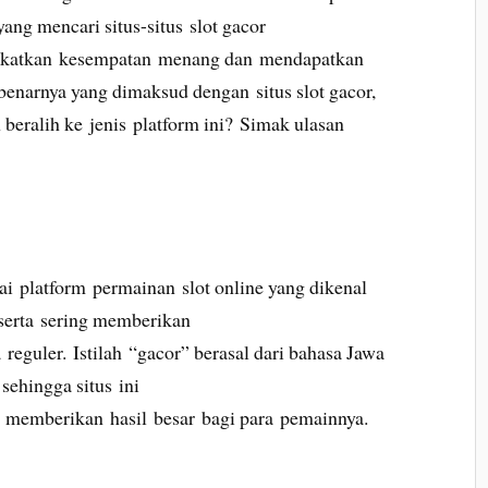
ng mencari situs-situs slot gacor
ingkatkan kesempatan menang dan mendapatkan
benarnya yang dimaksud dengan situs slot gacor,
eralih ke jenis platform ini? Simak ulasan
gai platform permainan slot online yang dikenal
serta sering memberikan
reguler. Istilah “gacor” berasal dari bahasa Jawa
 sehingga situs ini
 memberikan hasil besar bagi para pemainnya.