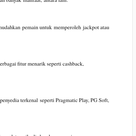
emudahkan pemain untuk memperoleh jackpot atau
bagai fitur menarik seperti cashback,
enyedia terkenal seperti Pragmatic Play, PG Soft,