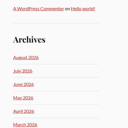
A WordPress Commenter
on
Hello world!
Archives
August 2026
July 2026
June 2026
May 2026
April 2026
March 2026