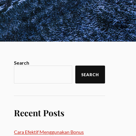
Search
SEARCH
Recent Posts
Cara Efektif Menggunakan Bonus