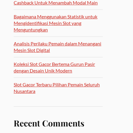
Cashback Untuk Menambah Modal Main
Bagaimana Menggunakan Statistik untuk
Mengidentifikasi Mesin Slot yang
Menguntungkan
Analisis Perilaku Pemain dalam Menangani
Mesin Slot Digital
Koleksi Slot Gacor Bertema Gurun Pasir
dengan Desain Unik Modern
Slot Gacor Terbaru Pilihan Pemain Seluruh
Nusantara
Recent Comments