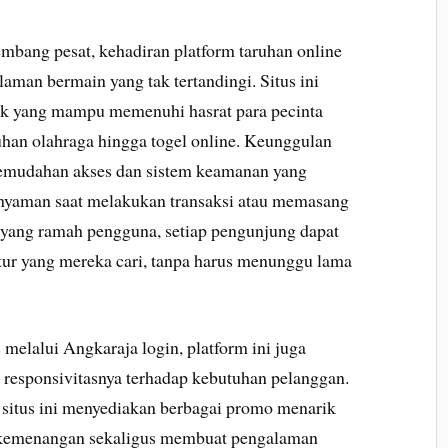
mbang pesat, kehadiran platform taruhan online
man bermain yang tak tertandingi. Situs ini
k yang mampu memenuhi hasrat para pecinta
ruhan olahraga hingga togel online. Keunggulan
kemudahan akses dan sistem keamanan yang
 nyaman saat melakukan transaksi atau memasang
 yang ramah pengguna, setiap pengunjung dapat
ur yang mereka cari, tanpa harus menunggu lama
elalui Angkaraja login, platform ini juga
 responsivitasnya terhadap kebutuhan pelanggan.
 situs ini menyediakan berbagai promo menarik
kemenangan sekaligus membuat pengalaman