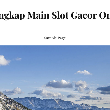
gkap Main Slot Gacor O
Sample Page