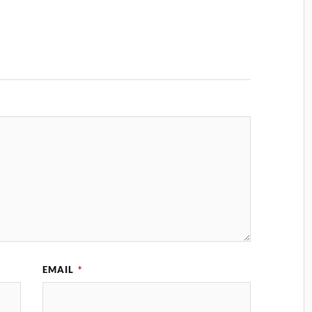
EMAIL
*