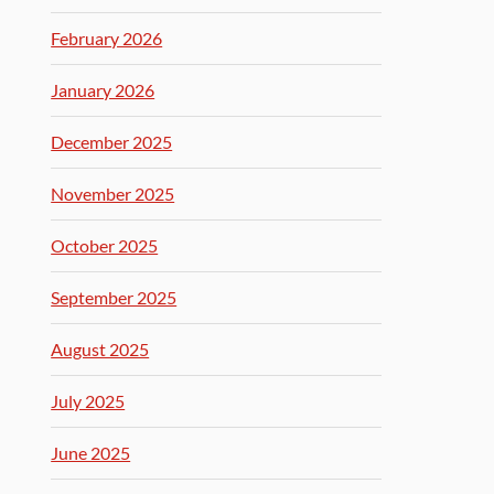
February 2026
January 2026
December 2025
November 2025
October 2025
September 2025
August 2025
July 2025
June 2025