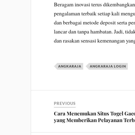
Beragam inovasi terus dikembangkan
pengalaman terbaik setiap kali meng
dan berbagai metode deposit serta pe
lancar dan tanpa hambatan. Jadi, tida
dan rasakan sensasi kemenangan yang
ANGKARAJA
ANGKARAJA LOGIN
PREVIOUS
Cara Menemukan Situs Togel Gac
yang Memberikan Pelayanan Terb