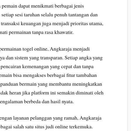
 pemain dapat menikmati berbagai jenis
etiap sesi taruhan selalu penuh tantangan dan
transaksi keuangan juga menjadi prioritas utama,
ati permainan tanpa rasa khawatir.
 permainan togel online, Angkaraja menjadi
aya dan sistem yang transparan. Setiap angka yang
ses pencairan kemenangan yang cepat dan tanpa
pemain bisa mengakses berbagai fitur tambahan
serta panduan bermain yang membantu meningkatkan
ak heran jika platform ini semakin diminati oleh
engalaman berbeda dan hasil nyata.
ngan layanan pelanggan yang ramah, Angkaraja
gai salah satu situs judi online terkemuka.