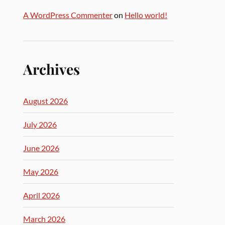
A WordPress Commenter
on
Hello world!
Archives
August 2026
July 2026
June 2026
May 2026
April 2026
March 2026