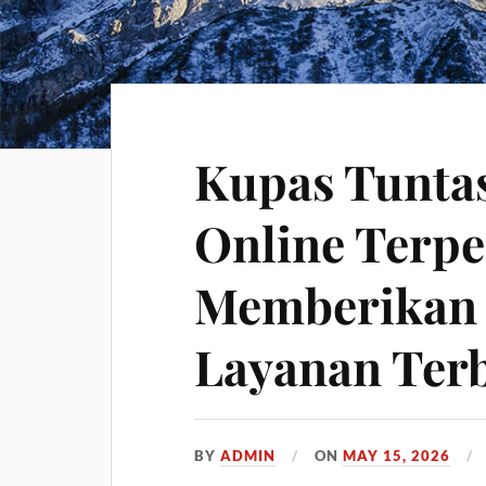
Kupas Tuntas
Online Terpe
Memberikan 
Layanan Ter
BY
ADMIN
ON
MAY 15, 2026