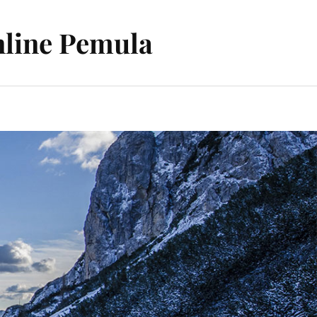
nline Pemula