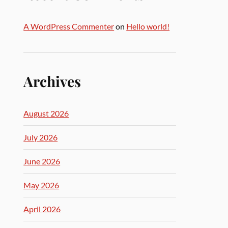
A WordPress Commenter
on
Hello world!
Archives
August 2026
July 2026
June 2026
May 2026
April 2026