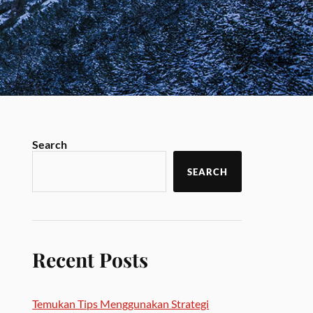
Search
SEARCH
Recent Posts
Temukan Tips Menggunakan Strategi