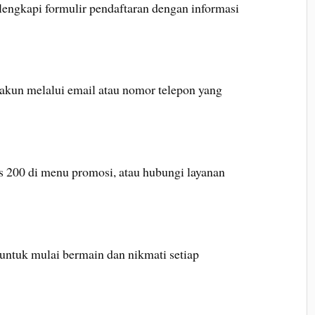
engkapi formulir pendaftaran dengan informasi
i akun melalui email atau nomor telepon yang
 200 di menu promosi, atau hubungi layanan
ntuk mulai bermain dan nikmati setiap