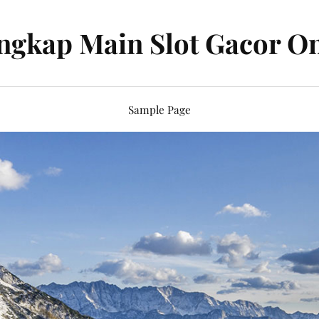
gkap Main Slot Gacor O
Sample Page