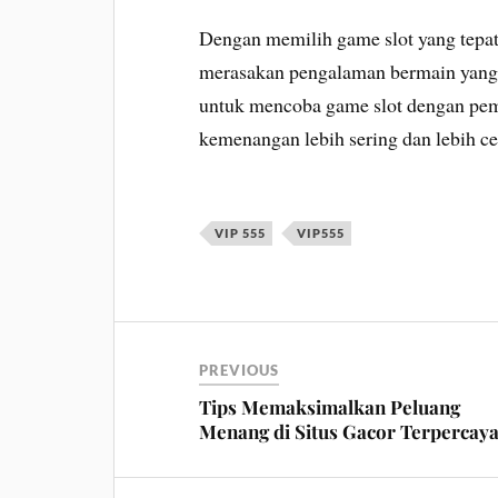
Dengan memilih game slot yang tepat
merasakan pengalaman bermain yang
untuk mencoba game slot dengan pem
kemenangan lebih sering dan lebih ce
VIP 555
VIP555
PREVIOUS
Tips Memaksimalkan Peluang
Menang di Situs Gacor Terpercay