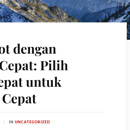
ot dengan
epat: Pilih
epat untuk
 Cepat
IN
UNCATEGORIZED