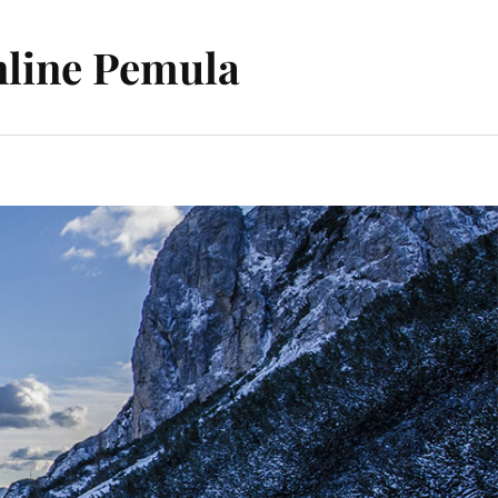
nline Pemula