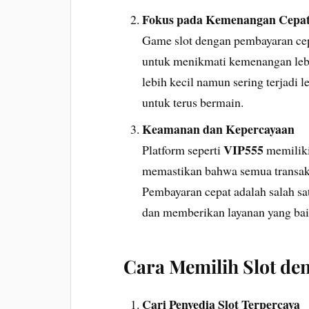
Fokus pada Kemenangan Cepa
Game slot dengan pembayaran ce
untuk menikmati kemenangan leb
lebih kecil namun sering terjad
untuk terus bermain.
Keamanan dan Kepercayaan
VIP555
Platform seperti
memiliki
memastikan bahwa semua transaks
Pembayaran cepat adalah salah sa
dan memberikan layanan yang bai
Cara Memilih Slot d
Cari Penyedia Slot Terpercaya