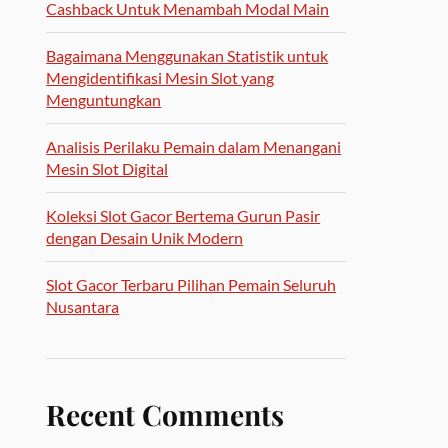
Cashback Untuk Menambah Modal Main
Bagaimana Menggunakan Statistik untuk
Mengidentifikasi Mesin Slot yang
Menguntungkan
Analisis Perilaku Pemain dalam Menangani
Mesin Slot Digital
Koleksi Slot Gacor Bertema Gurun Pasir
dengan Desain Unik Modern
Slot Gacor Terbaru Pilihan Pemain Seluruh
Nusantara
Recent Comments