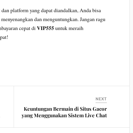
 dan platform yang dapat diandalkan, Anda bisa
 menyenangkan dan menguntungkan. Jangan ragu
VIP555
bayaran cepat di
untuk meraih
pat!
NEXT
Keuntungan Bermain di Situs Gacor
a
yang Menggunakan Sistem Live Chat