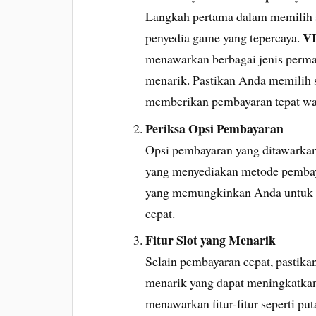
Langkah pertama dalam memilih s
V
penyedia game yang tepercaya.
menawarkan berbagai jenis perma
menarik. Pastikan Anda memilih s
memberikan pembayaran tepat wa
Periksa Opsi Pembayaran
Opsi pembayaran yang ditawarkan o
yang menyediakan metode pembayar
yang memungkinkan Anda untuk 
cepat.
Fitur Slot yang Menarik
Selain pembayaran cepat, pastikan
menarik yang dapat meningkatka
menawarkan fitur-fitur seperti put