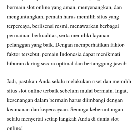
bermain slot online yang aman, menyenangkan, dan
menguntungkan, pemain harus memilih situs yang
terpercaya, berlisensi resmi, menawarkan berbagai
permainan berkualitas, serta memiliki layanan
pelanggan yang baik. Dengan memperhatikan faktor-
faktor tersebut, pemain Indonesia dapat menikmati
hiburan daring secara optimal dan bertanggung jawab.
Jadi, pastikan Anda selalu melakukan riset dan memilih
situs slot online terbaik sebelum mulai bermain. Ingat,
kesenangan dalam bermain harus diimbangi dengan
keamanan dan kepercayaan. Semoga keberuntungan
selalu menyertai setiap langkah Anda di dunia slot
online!