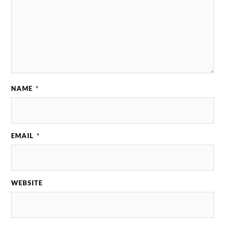
NAME
*
EMAIL
*
WEBSITE