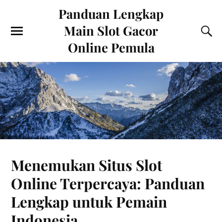
Panduan Lengkap
Main Slot Gacor
Online Pemula
Menemukan Situs Slot
Online Terpercaya: Panduan
Lengkap untuk Pemain
Indonesia