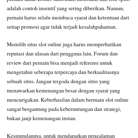
adalah contoh insentif yang sering diberikan. Namun,
pemain harus selalu membaca syarat dan ketentuan dari
setiap promosi agar tidak terjadi kesalahpahaman.
Memilih situs slot online juga harus memperhatikan
reputasi dan ulasan dari pengguna lain. Forum dan
review dari pemain bisa menjadi referensi untuk
mengetahui seberapa terpercaya dan berkualitasnya
sebuah situs. Jangan tergoda dengan situs yang
menawarkan kemenangan besar dengan syarat yang
mencurigakan. Keberhasilan dalam bermain slot online
sangat bergantung pada keberuntungan dan strategi,
bukan janji kemenangan instan.
Kesimpulannya, untuk mendapatkan pengalaman