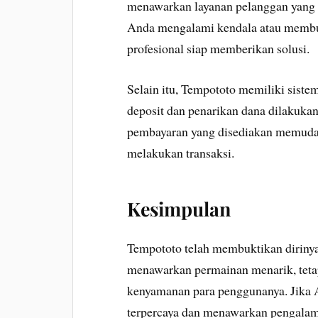
menawarkan layanan pelanggan yang r
Anda mengalami kendala atau membut
profesional siap memberikan solusi.
Selain itu, Tempototo memiliki sist
deposit dan penarikan dana dilakuka
pembayaran yang disediakan memudah
melakukan transaksi.
Kesimpulan
Tempototo telah membuktikan dirinya 
menawarkan permainan menarik, tet
kenyamanan para penggunanya. Jika A
terpercaya dan menawarkan pengala