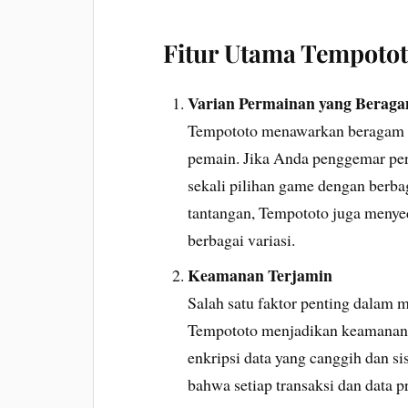
Fitur Utama Tempoto
Varian Permainan yang Berag
Tempototo menawarkan beragam pe
pemain. Jika Anda penggemar p
sekali pilihan game dengan berba
tantangan, Tempototo juga meny
berbagai variasi.
Keamanan Terjamin
Salah satu faktor penting dalam m
Tempototo menjadikan keamanan 
enkripsi data yang canggih dan 
bahwa setiap transaksi dan data p