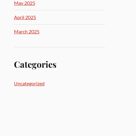
May 2025
April 2025
March 2025
Categories
Uncategorized