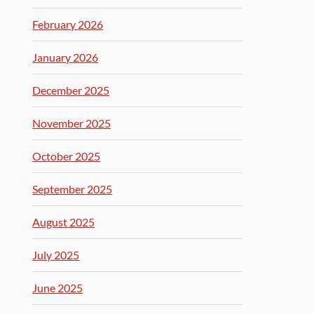
February 2026
January 2026
December 2025
November 2025
October 2025
September 2025
August 2025
July 2025
June 2025