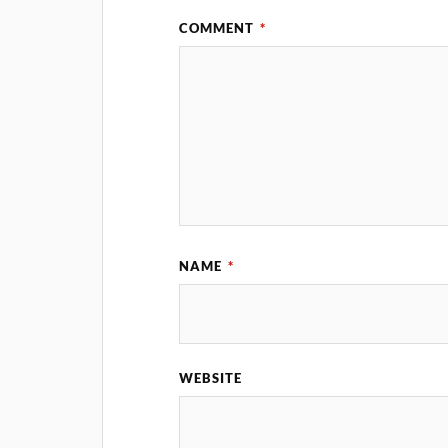
COMMENT
*
NAME
*
WEBSITE