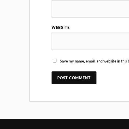
WEBSITE
Save my name, email, and website in this 