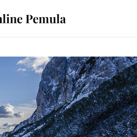
nline Pemula