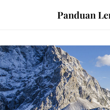
Panduan Len