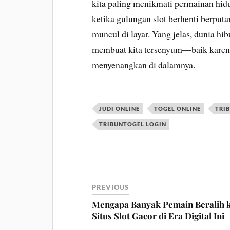
kita paling menikmati permainan hi
ketika gulungan slot berhenti berputa
muncul di layar. Yang jelas, dunia hib
membuat kita tersenyum—baik karen
menyenangkan di dalamnya.
JUDI ONLINE
TOGEL ONLINE
TRI
TRIBUNTOGEL LOGIN
PREVIOUS
Mengapa Banyak Pemain Beralih 
Situs Slot Gacor di Era Digital Ini