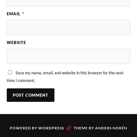
EMAIL
*
WEBSITE
Save my name, email, and website in this browser for the next
time I comment.
&
POWERED BY
WORDPRESS
THEME BY
ANDERS NORÉN