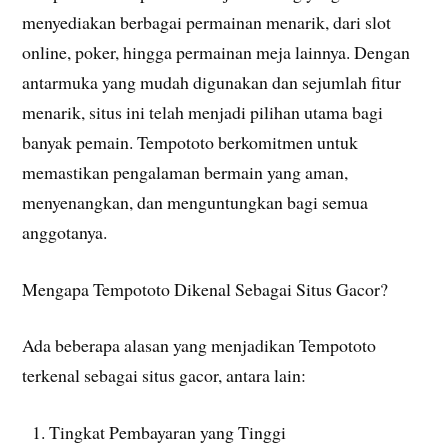
menyediakan berbagai permainan menarik, dari slot
online, poker, hingga permainan meja lainnya. Dengan
antarmuka yang mudah digunakan dan sejumlah fitur
menarik, situs ini telah menjadi pilihan utama bagi
banyak pemain. Tempototo berkomitmen untuk
memastikan pengalaman bermain yang aman,
menyenangkan, dan menguntungkan bagi semua
anggotanya.
Mengapa Tempototo Dikenal Sebagai Situs Gacor?
Ada beberapa alasan yang menjadikan Tempototo
terkenal sebagai situs gacor, antara lain:
Tingkat Pembayaran yang Tinggi