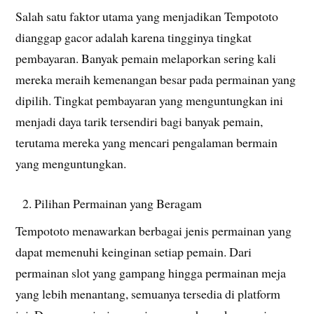
Salah satu faktor utama yang menjadikan Tempototo
dianggap gacor adalah karena tingginya tingkat
pembayaran. Banyak pemain melaporkan sering kali
mereka meraih kemenangan besar pada permainan yang
dipilih. Tingkat pembayaran yang menguntungkan ini
menjadi daya tarik tersendiri bagi banyak pemain,
terutama mereka yang mencari pengalaman bermain
yang menguntungkan.
Pilihan Permainan yang Beragam
Tempototo menawarkan berbagai jenis permainan yang
dapat memenuhi keinginan setiap pemain. Dari
permainan slot yang gampang hingga permainan meja
yang lebih menantang, semuanya tersedia di platform