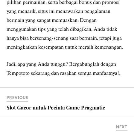
pilihan permainan, serta berbagai bonus dan promosi
yang menarik, situs ini menawarkan pengalaman
bermain yang sangat memuaskan. Dengan
menggunakan tips yang telah dibagikan, Anda tidak
hanya bisa bersenang-senang saat bermain, tetapi juga
meningkatkan kesempatan untuk meraih kemenangan.
Jadi, apa yang Anda tunggu? Bergabunglah dengan
Tempototo sekarang dan rasakan semua manfaatnya!.
PREVIOUS
Slot Gacor untuk Pecinta Game Pragmatic
NEXT