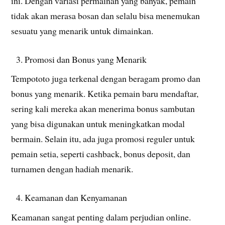
ini. Dengan variasi permainan yang banyak, pemain
tidak akan merasa bosan dan selalu bisa menemukan
sesuatu yang menarik untuk dimainkan.
Promosi dan Bonus yang Menarik
Tempototo juga terkenal dengan beragam promo dan
bonus yang menarik. Ketika pemain baru mendaftar,
sering kali mereka akan menerima bonus sambutan
yang bisa digunakan untuk meningkatkan modal
bermain. Selain itu, ada juga promosi reguler untuk
pemain setia, seperti cashback, bonus deposit, dan
turnamen dengan hadiah menarik.
Keamanan dan Kenyamanan
Keamanan sangat penting dalam perjudian online.