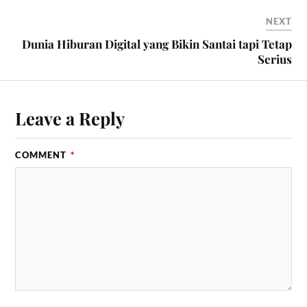
NEXT
Dunia Hiburan Digital yang Bikin Santai tapi Tetap
Serius
Leave a Reply
COMMENT
*