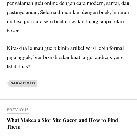
pengalaman judi online dengan cara modern, santai, dan
pastinya aman. Selama dimainkan dengan bijak, hiburan
ini bisa jadi cara seru buat isi waktu luang tanpa bikin
bosen.
Kira-kira lo mau gue bikinin artikel versi lebih formal
juga nggak, biar bisa dipakai buat target audiens yang
lebih luas?
SAKAUTOTO
PREVIOUS
What Makes a Slot Site Gacor and How to Find
Them