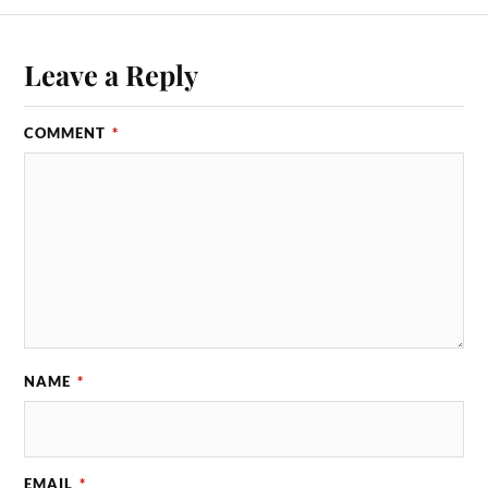
Leave a Reply
COMMENT
*
NAME
*
EMAIL
*