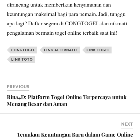
dirancang untuk memberikan kenyamanan dan
keuntungan maksimal bagi para pemain. Jadi, tunggu
apa lagi? Daftar segera di CONGTOGEL dan nikmati
pengalaman bermain togel online terbaik saat ini!
CONGTOGEL
LINK ALTERNATIF
LINK TOGEL
LINK TOTO
PREVIOUS
Rina4D: Platform Togel Online Terpercaya untuk
Menang Besar dan Aman
NEXT
Temukan Keuntungan Baru dalam Game Online