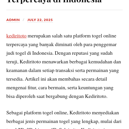
ADMIN
JULY 22, 2025
kediritoto
merupakan salah satu platform togel online
terpercaya yang banyak diminati oleh para penggemar
judi togel di Indonesia. Dengan reputasi yang sudah
teruji, Kediritoto menawarkan berbagai kemudahan dan
keamanan dalam setiap transaksi serta permainan yang
tersedia. Artikel ini akan membahas secara detail
mengenai fitur, cara bermain, serta keuntungan yang
bisa diperoleh saat bergabung dengan Kediritoto.
Sebagai platform togel online, Kediritoto menyediakan
berbagai jenis permainan togel yang lengkap, mulai dari