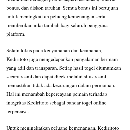
bonus, dan diskon taruhan. Semua bonus ini bertujuan
untuk meningkatkan peluang kemenangan serta
memberikan nilai tambah bagi seluruh pengguna
platform.
Selain fokus pada kenyamanan dan keamanan,
Kediritoto juga mengedepankan pengalaman bermain
yang adil dan transparan. Setiap hasil togel diumumkan
secara resmi dan dapat dicek melalui situs resmi,
memastikan tidak ada kecurangan dalam permainan.
Hal ini menambah kepercayaan pemain terhadap
integritas Kediritoto sebagai bandar togel online
terpercaya.
Untuk meningkatkan peluang kemenangan, Kediritoto