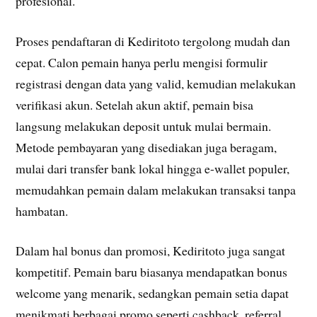
profesional.
Proses pendaftaran di Kediritoto tergolong mudah dan
cepat. Calon pemain hanya perlu mengisi formulir
registrasi dengan data yang valid, kemudian melakukan
verifikasi akun. Setelah akun aktif, pemain bisa
langsung melakukan deposit untuk mulai bermain.
Metode pembayaran yang disediakan juga beragam,
mulai dari transfer bank lokal hingga e-wallet populer,
memudahkan pemain dalam melakukan transaksi tanpa
hambatan.
Dalam hal bonus dan promosi, Kediritoto juga sangat
kompetitif. Pemain baru biasanya mendapatkan bonus
welcome yang menarik, sedangkan pemain setia dapat
menikmati berbagai promo seperti cashback, referral