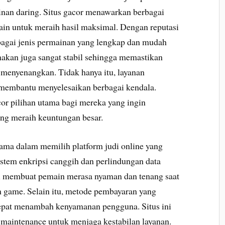
nan daring. Situs gacor menawarkan berbagai
in untuk meraih hasil maksimal. Dengan reputasi
rbagai jenis permainan yang lengkap dan mudah
nakan juga sangat stabil sehingga memastikan
menyenangkan. Tidak hanya itu, layanan
p membantu menyelesaikan berbagai kendala.
or pilihan utama bagi mereka yang ingin
ng meraih keuntungan besar.
tama dalam memilih platform judi online yang
istem enkripsi canggih dan perlindungan data
ini membuat pemain merasa nyaman dan tenang saat
 game. Selain itu, metode pembayaran yang
epat menambah kenyamanan pengguna. Situs ini
maintenance untuk menjaga kestabilan layanan.