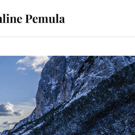
nline Pemula