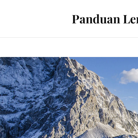
Panduan Len