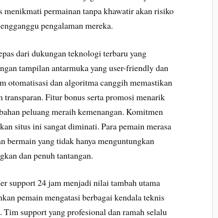
 menikmati permainan tanpa khawatir akan risiko
 mengganggu pengalaman mereka.
 lepas dari dukungan teknologi terbaru yang
engan tampilan antarmuka yang user-friendly dan
tem otomatisasi dan algoritma canggih memastikan
n transparan. Fitur bonus serta promosi menarik
ambahan peluang meraih kemenangan. Komitmen
an situs ini sangat diminati. Para pemain merasa
an bermain yang tidak hanya menguntungkan
angkan dan penuh tantangan.
mer support 24 jam menjadi nilai tambah utama
ahkan pemain mengatasi berbagai kendala teknis
 Tim support yang profesional dan ramah selalu