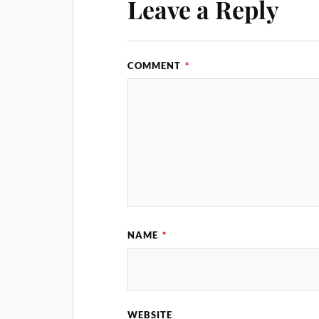
Leave a Reply
COMMENT
*
NAME
*
WEBSITE