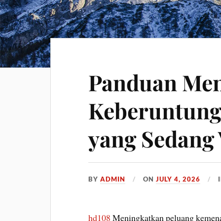
Panduan Men
Keberuntunga
yang Sedang 
BY
ADMIN
ON
JULY 4, 2026
hd108
Meningkatkan peluang kemenan