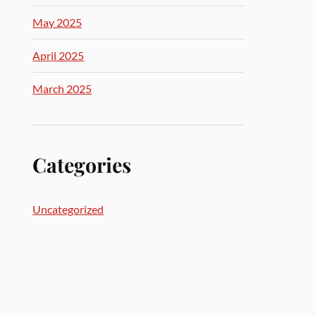
May 2025
April 2025
March 2025
Categories
Uncategorized