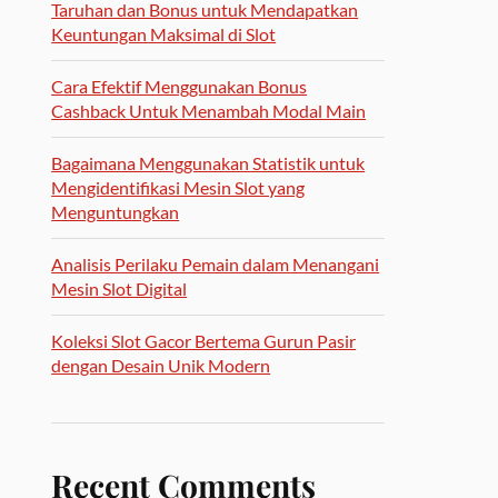
Taruhan dan Bonus untuk Mendapatkan
Keuntungan Maksimal di Slot
Cara Efektif Menggunakan Bonus
Cashback Untuk Menambah Modal Main
Bagaimana Menggunakan Statistik untuk
Mengidentifikasi Mesin Slot yang
Menguntungkan
Analisis Perilaku Pemain dalam Menangani
Mesin Slot Digital
Koleksi Slot Gacor Bertema Gurun Pasir
dengan Desain Unik Modern
Recent Comments