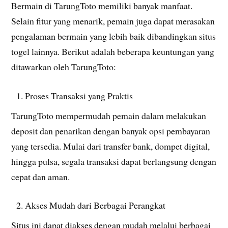
Bermain di TarungToto memiliki banyak manfaat.
Selain fitur yang menarik, pemain juga dapat merasakan
pengalaman bermain yang lebih baik dibandingkan situs
togel lainnya. Berikut adalah beberapa keuntungan yang
ditawarkan oleh TarungToto:
Proses Transaksi yang Praktis
TarungToto mempermudah pemain dalam melakukan
deposit dan penarikan dengan banyak opsi pembayaran
yang tersedia. Mulai dari transfer bank, dompet digital,
hingga pulsa, segala transaksi dapat berlangsung dengan
cepat dan aman.
Akses Mudah dari Berbagai Perangkat
Situs ini dapat diakses dengan mudah melalui berbagai