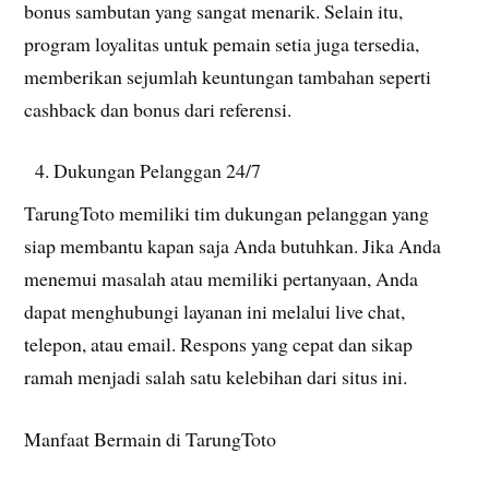
bonus sambutan yang sangat menarik. Selain itu,
program loyalitas untuk pemain setia juga tersedia,
memberikan sejumlah keuntungan tambahan seperti
cashback dan bonus dari referensi.
Dukungan Pelanggan 24/7
TarungToto memiliki tim dukungan pelanggan yang
siap membantu kapan saja Anda butuhkan. Jika Anda
menemui masalah atau memiliki pertanyaan, Anda
dapat menghubungi layanan ini melalui live chat,
telepon, atau email. Respons yang cepat dan sikap
ramah menjadi salah satu kelebihan dari situs ini.
Manfaat Bermain di TarungToto