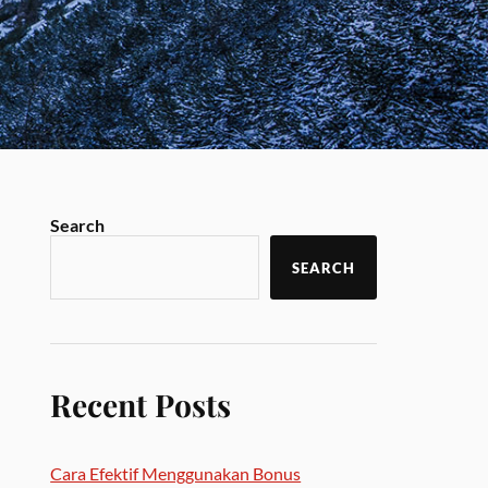
Search
SEARCH
Recent Posts
Cara Efektif Menggunakan Bonus