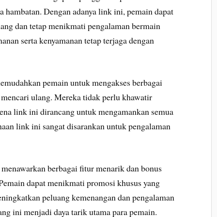
a hambatan. Dengan adanya link ini, pemain dapat
enang dan tetap menikmati pengalaman bermain
anan serta kenyamanan tetap terjaga dengan
a memudahkan pemain untuk mengakses berbagai
ot mencari ulang. Mereka tidak perlu khawatir
arena link ini dirancang untuk mengamankan semua
naan link ini sangat disarankan untuk pengalaman
anya menawarkan berbagai fitur menarik dan bonus
. Pemain dapat menikmati promosi khusus yang
a meningkatkan peluang kemenangan dan pengalaman
ang ini menjadi daya tarik utama para pemain.