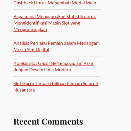
Cashback Untuk Menambah Modal Main
Bagaimana Menggunakan Statistik untuk
Mengidentifikasi Mesin Slot yang
Menguntungkan
Analisis Perilaku Pemain dalam Menangani
Mesin Slot Digital
Koleksi Slot Gacor Bertema Gurun Pasir
dengan Desain Unik Modern
Slot Gacor Terbaru Pilihan Pemain Seluruh
Nusantara
Recent Comments