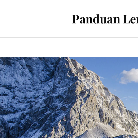
Panduan Len