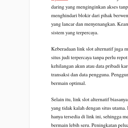
daring yang menginginkan akses tanp
menghindari blokir dari pihak berw
yang lancar dan menyenangkan. Keam
sistem yang terpercaya.
Keberadaan link slot alternatif jug
situs judi terpercaya tanpa perlu rep
kehilangan akun atau data pribadi k
transaksi dan data pengguna. Penggu
bermain optimal.
Selain itu, link slot alternatif bias
yang tidak kalah dengan situs utama
hanya tersedia di link ini, sehingg
bermain lebih seru. Peningkatan pelu