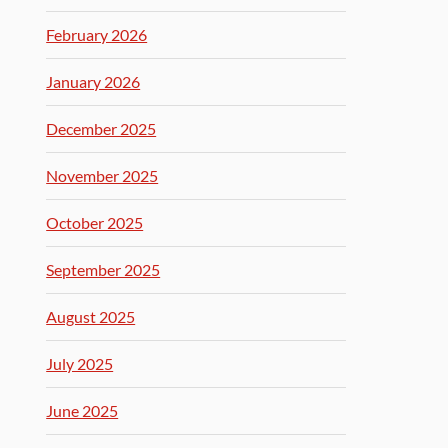
February 2026
January 2026
December 2025
November 2025
October 2025
September 2025
August 2025
July 2025
June 2025