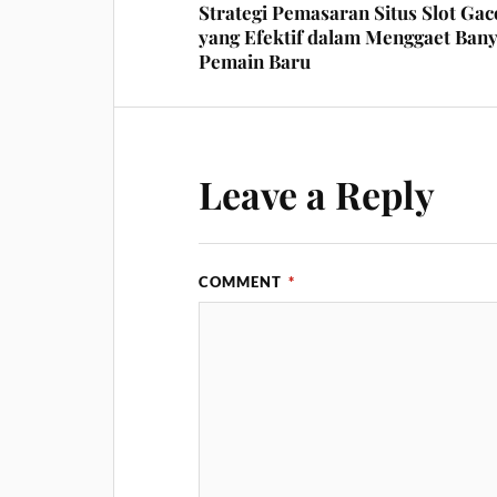
Strategi Pemasaran Situs Slot Gac
yang Efektif dalam Menggaet Ban
Pemain Baru
Leave a Reply
COMMENT
*