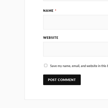
NAME
*
WEBSITE
Save my name, email, and website in this 