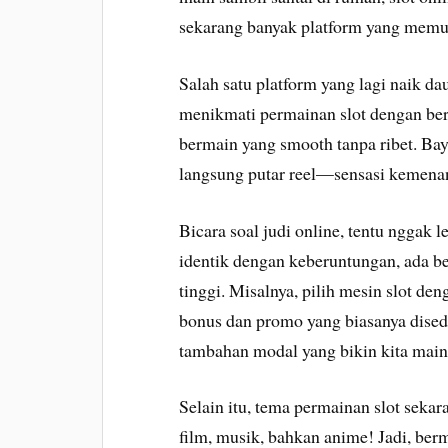
sekarang banyak platform yang memud
Salah satu platform yang lagi naik d
menikmati permainan slot dengan ber
bermain yang smooth tanpa ribet. Bay
langsung putar reel—sensasi kemenan
Bicara soal judi online, tentu nggak l
identik dengan keberuntungan, ada be
tinggi. Misalnya, pilih mesin slot de
bonus dan promo yang biasanya dised
tambahan modal yang bikin kita main 
Selain itu, tema permainan slot sekar
film, musik, bahkan anime! Jadi, ber