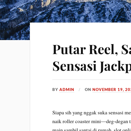
Putar Reel, S
Sensasi Jackp
BY
ADMIN
ON
NOVEMBER 19, 20
Siapa sih yang nggak suka sensasi me
naik roller coaster mini—deg-degan ta
main sambil santai di rumah, slot onli