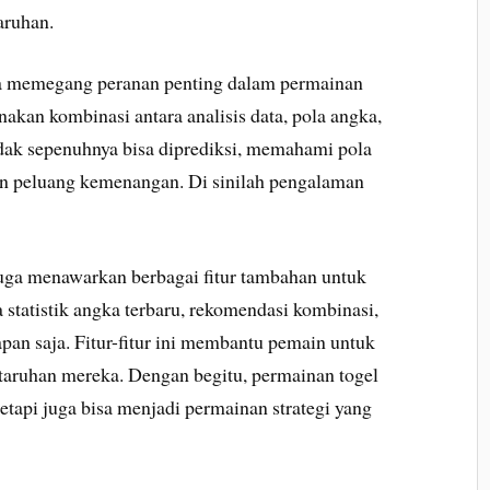
aruhan.
uga memegang peranan penting dalam permainan
kan kombinasi antara analisis data, pola angka,
tidak sepenuhnya bisa diprediksi, memahami pola
an peluang kemenangan. Di sinilah pengalaman
l juga menawarkan berbagai fitur tambahan untuk
statistik angka terbaru, rekomendasi kombinasi,
apan saja. Fitur-fitur ini membantu pemain untuk
 taruhan mereka. Dengan begitu, permainan togel
etapi juga bisa menjadi permainan strategi yang