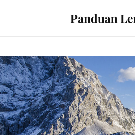
Panduan Len