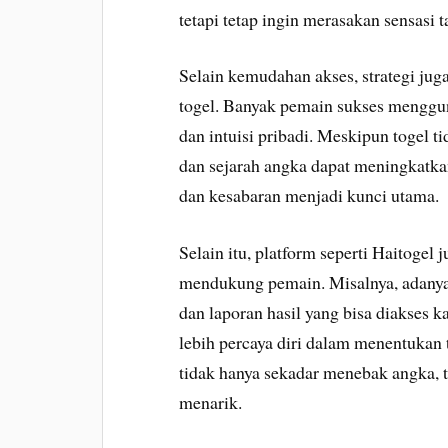
tetapi tetap ingin merasakan sensasi t
Selain kemudahan akses, strategi j
togel. Banyak pemain sukses mengguna
dan intuisi pribadi. Meskipun togel 
dan sejarah angka dapat meningkatk
dan kesabaran menjadi kunci utama.
Selain itu, platform seperti Haitoge
mendukung pemain. Misalnya, adanya 
dan laporan hasil yang bisa diakses k
lebih percaya diri dalam menentukan
tidak hanya sekadar menebak angka, t
menarik.