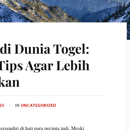
di Dunia Togel:
Tips Agar Lebih
kan
25
IN
UNCATEGORIZED
rsendiri di hati para pecinta judi. Meski