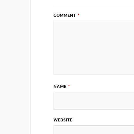
COMMENT
*
NAME
*
WEBSITE