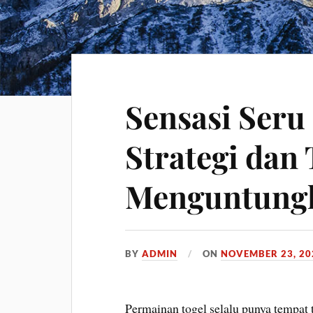
Sensasi Seru 
Strategi dan 
Menguntung
BY
ADMIN
ON
NOVEMBER 23, 20
Permainan togel selalu punya tempat te