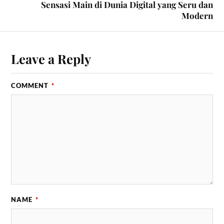
Sensasi Main di Dunia Digital yang Seru dan
Modern
Leave a Reply
COMMENT
*
NAME
*