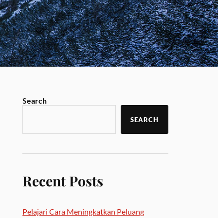
Search
SEARCH
Recent Posts
Pelajari Cara Meningkatkan Peluang