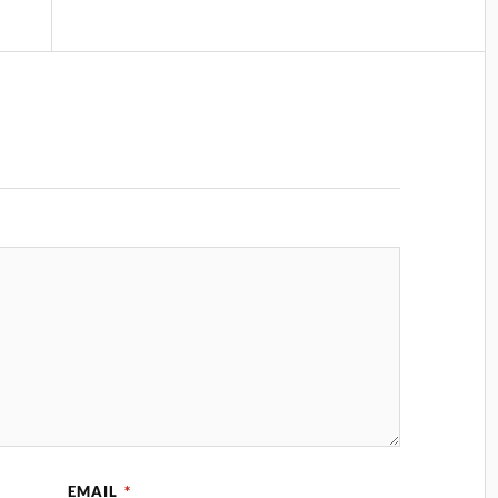
EMAIL
*