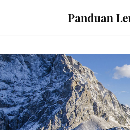
Panduan Len