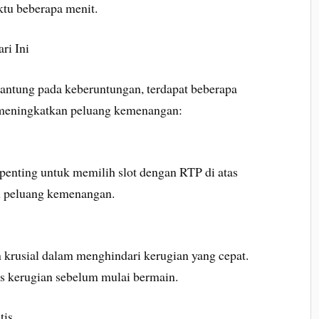
ktu beberapa menit.
ri Ini
antung pada keberuntungan, terdapat beberapa
k meningkatkan peluang kemenangan:
enting untuk memilih slot dengan RTP di atas
n peluang kemenangan.
krusial dalam menghindari kerugian yang cepat.
s kerugian sebelum mulai bermain.
tis