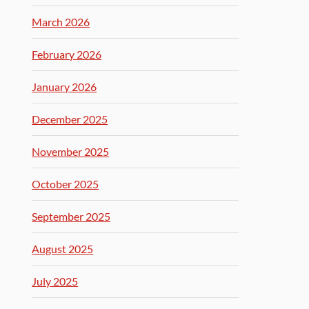
March 2026
February 2026
January 2026
December 2025
November 2025
October 2025
September 2025
August 2025
July 2025