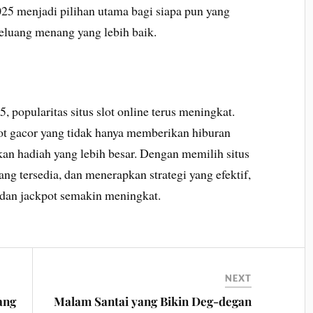
2025 menjadi pilihan utama bagi siapa pun yang
eluang menang yang lebih baik.
 popularitas situs slot online terus meningkat.
slot gacor yang tidak hanya memberikan hiburan
an hadiah yang lebih besar. Dengan memilih situs
g tersedia, dan menerapkan strategi yang efektif,
dan jackpot semakin meningkat.
NEXT
ang
Malam Santai yang Bikin Deg-degan