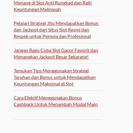
Menang di Slot Anti Rungkad dan Raih
Keuntungan Melimpah
Pelajari Strategi Jitu Mendapatkan Bonus
dan Jackpot dari Situs Slot Resmi dan
Respek untuk Pemula dan Profesional
Jangan Ragu Coba Slot Gacor Favorit dan
Menangkan Jackpot Besar Sekarang!
Temukan Tips Menggunakan Strategi
Taruhan dan Bonus untuk Mendapatkan
Keuntungan Maksimal di Slot
Cara Efektif Menggunakan Bonus
Cashback Untuk Menambah Modal Main