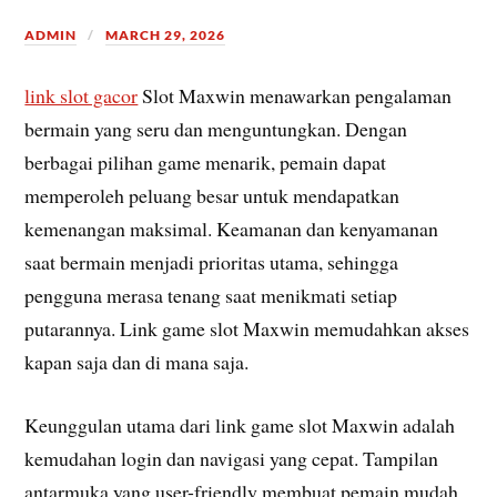
ADMIN
MARCH 29, 2026
link slot gacor
Slot Maxwin menawarkan pengalaman
bermain yang seru dan menguntungkan. Dengan
berbagai pilihan game menarik, pemain dapat
memperoleh peluang besar untuk mendapatkan
kemenangan maksimal. Keamanan dan kenyamanan
saat bermain menjadi prioritas utama, sehingga
pengguna merasa tenang saat menikmati setiap
putarannya. Link game slot Maxwin memudahkan akses
kapan saja dan di mana saja.
Keunggulan utama dari link game slot Maxwin adalah
kemudahan login dan navigasi yang cepat. Tampilan
antarmuka yang user-friendly membuat pemain mudah