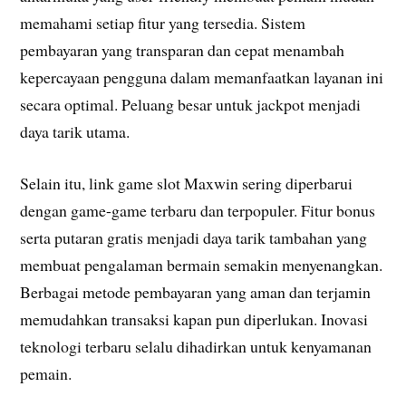
memahami setiap fitur yang tersedia. Sistem
pembayaran yang transparan dan cepat menambah
kepercayaan pengguna dalam memanfaatkan layanan ini
secara optimal. Peluang besar untuk jackpot menjadi
daya tarik utama.
Selain itu, link game slot Maxwin sering diperbarui
dengan game-game terbaru dan terpopuler. Fitur bonus
serta putaran gratis menjadi daya tarik tambahan yang
membuat pengalaman bermain semakin menyenangkan.
Berbagai metode pembayaran yang aman dan terjamin
memudahkan transaksi kapan pun diperlukan. Inovasi
teknologi terbaru selalu dihadirkan untuk kenyamanan
pemain.