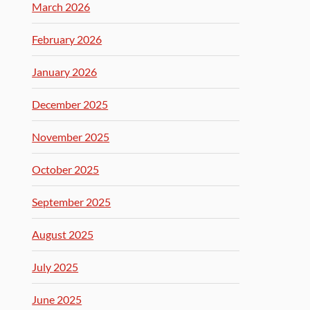
March 2026
February 2026
January 2026
December 2025
November 2025
October 2025
September 2025
August 2025
July 2025
June 2025