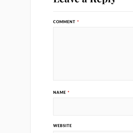
COMMENT
*
NAME
*
WEBSITE