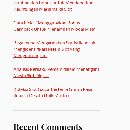
Taruhan dan Bonus untuk Mendapatkan
Keuntungan Maksimal di Slot
Cara Efektif Menggunakan Bonus
Cashback Untuk Menambah Modal Main
Bagaimana Menggunakan Statistik untuk
Mengidentifikasi Mesin Slot yang
Menguntungkan
Analisis Perilaku Pemain dalam Menangani
Mesin Slot Digital
Koleksi Slot Gacor Bertema Gurun Pasir
dengan Desain Unik Modern
Recent Comments