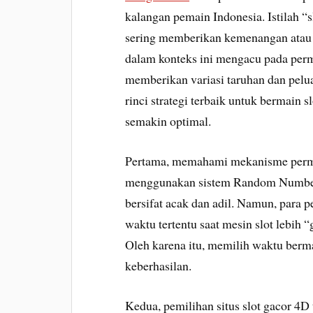
kalangan pemain Indonesia. Istilah “
sering memberikan kemenangan atau 
dalam konteks ini mengacu pada perm
memberikan variasi taruhan dan pelua
rinci strategi terbaik untuk bermain
semakin optimal.
Pertama, memahami mekanisme permai
menggunakan sistem Random Number 
bersifat acak dan adil. Namun, para
waktu tertentu saat mesin slot lebi
Oleh karena itu, memilih waktu berma
keberhasilan.
Kedua, pemilihan situs slot gacor 4