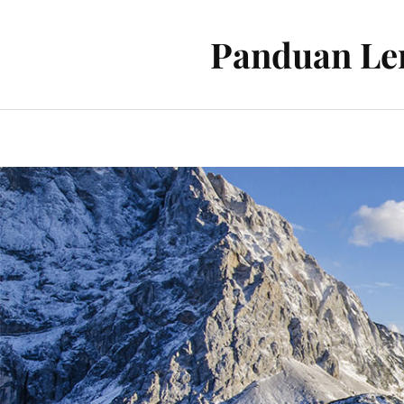
Panduan Len