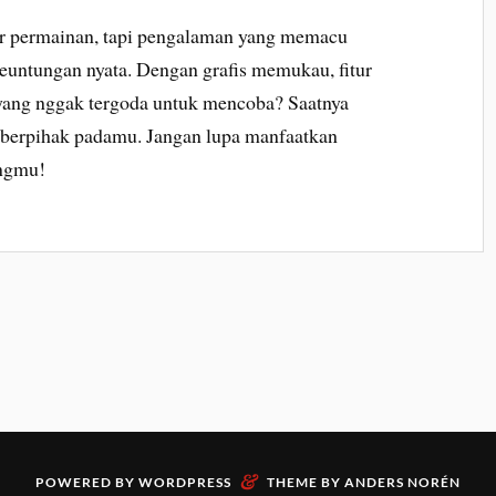
r permainan, tapi pengalaman yang memacu
untungan nyata. Dengan grafis memukau, fitur
 yang nggak tergoda untuk mencoba? Saatnya
i berpihak padamu. Jangan lupa manfaatkan
ngmu!
&
POWERED BY
WORDPRESS
THEME BY
ANDERS NORÉN