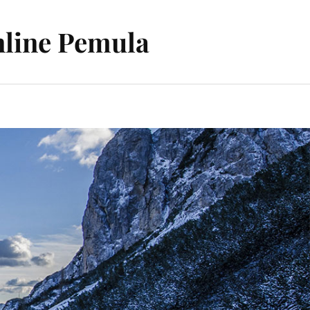
nline Pemula