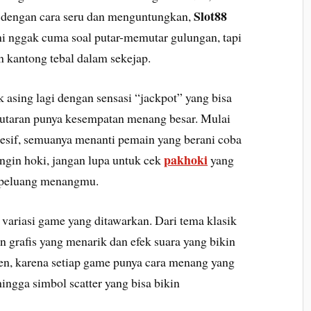
Slot88
 dengan cara seru dan menguntungkan,
ini nggak cuma soal putar-memutar gulungan, tapi
n kantong tebal dalam sekejap.
 asing lagi dengan sensasi “jackpot” yang bisa
 putaran punya kesempatan menang besar. Mulai
resif, semuanya menanti pemain yang berani coba
pakhoki
ngin hoki, jangan lupa untuk cek
yang
n peluang menangmu.
variasi game yang ditawarkan. Dari tema klasik
 grafis yang menarik dan efek suara yang bikin
en, karena setiap game punya cara menang yang
 hingga simbol scatter yang bisa bikin