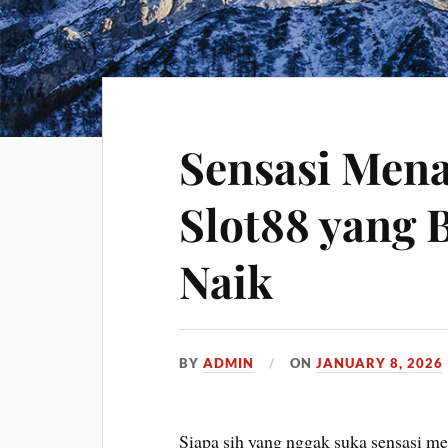
Sensasi Mena
Slot88 yang 
Naik
BY
ADMIN
ON
JANUARY 8, 2026
Siapa sih yang nggak suka sensasi m