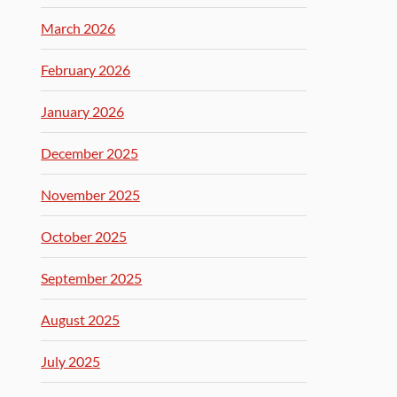
March 2026
February 2026
January 2026
December 2025
November 2025
October 2025
September 2025
August 2025
July 2025