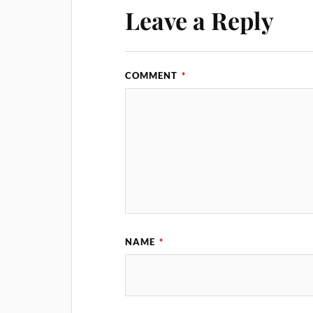
Leave a Reply
COMMENT
*
NAME
*