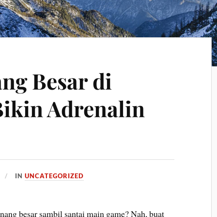
ng Besar di
Bikin Adrenalin
IN
UNCATEGORIZED
enang besar sambil santai main game? Nah, buat