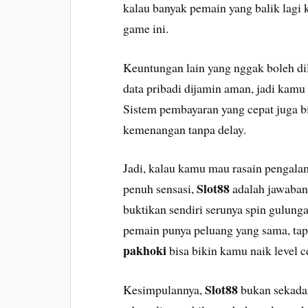
kalau banyak pemain yang balik lagi 
game ini.
Keuntungan lain yang nggak boleh di
data pribadi dijamin aman, jadi kamu
Sistem pembayaran yang cepat juga b
kemenangan tanpa delay.
Jadi, kalau kamu mau rasain pengala
Slot88
penuh sensasi,
adalah jawaban
buktikan sendiri serunya spin gulunga
pemain punya peluang yang sama, tapi
pakhoki
bisa bikin kamu naik level ce
Slot88
Kesimpulannya,
bukan sekada