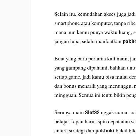
Selain itu, kemudahan akses juga jadi
smartphone atau komputer, tanpa ribet
mana pun kamu punya waktu luang, sen
pakh
jangan lupa, selalu manfaatkan
Buat yang baru pertama kali main, ja
yang gampang dipahami, bahkan untuk
setiap game, jadi kamu bisa mulai de
dan bonus menarik yang menunggu, m
mingguan. Semua ini tentu bikin pe
Slot88
Serunya main
nggak cuma soal 
belajar kapan harus spin cepat atau
pakhoki
antara strategi dan
bakal bik