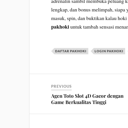
adrenalin sambil membuka peluang ke
lengkap, dan bonus melimpah, siapa
masuk, spin, dan buktikan kalau hok
pakhoki
untuk tambah sensasi mena
DAFTAR PAKHOKI
LOGIN PAKHOKI
PREVIOUS
Agen Toto Slot 4D Gacor dengan
Game Berkualitas Tinggi