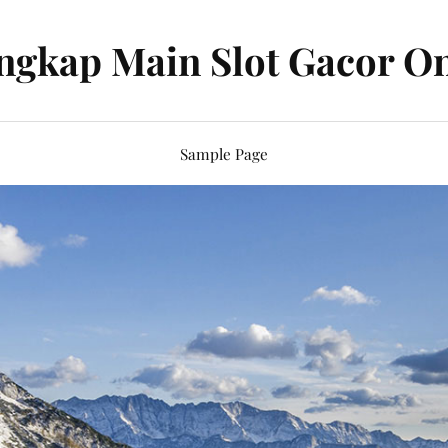
gkap Main Slot Gacor O
Sample Page