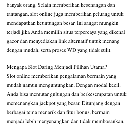
banyak orang. Selain memberikan kesenangan dan
tantangan, slot online juga memberikan peluang untuk
mendapatkan keuntungan besar. Ini sangat mungkin
terjadi jika Anda memilih situs terpercaya yang dikenal
gacor dan menyediakan link alternatif untuk menang
dengan mudah, serta proses WD yang tidak sulit.
Mengapa Slot Daring Menjadi Pilihan Utama?
Slot online memberikan pengalaman bermain yang
mudah namun menguntungkan. Dengan modal kecil,
Anda bisa memutar gulungan dan berkesempatan untuk
memenangkan jackpot yang besar. Ditunjang dengan
berbagai tema menarik dan fitur bonus, bermain
menjadi lebih menyenangkan dan tidak membosankan.