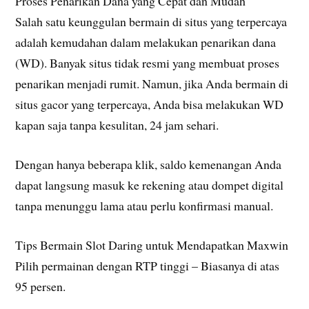
Proses Penarikan Dana yang Cepat dan Mudah
Salah satu keunggulan bermain di situs yang terpercaya
adalah kemudahan dalam melakukan penarikan dana
(WD). Banyak situs tidak resmi yang membuat proses
penarikan menjadi rumit. Namun, jika Anda bermain di
situs gacor yang terpercaya, Anda bisa melakukan WD
kapan saja tanpa kesulitan, 24 jam sehari.
Dengan hanya beberapa klik, saldo kemenangan Anda
dapat langsung masuk ke rekening atau dompet digital
tanpa menunggu lama atau perlu konfirmasi manual.
Tips Bermain Slot Daring untuk Mendapatkan Maxwin
Pilih permainan dengan RTP tinggi – Biasanya di atas
95 persen.