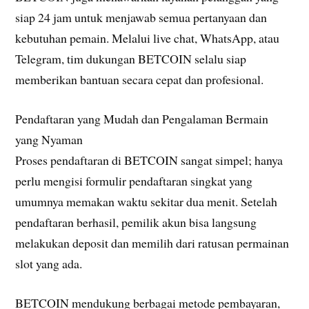
siap 24 jam untuk menjawab semua pertanyaan dan
kebutuhan pemain. Melalui live chat, WhatsApp, atau
Telegram, tim dukungan BETCOIN selalu siap
memberikan bantuan secara cepat dan profesional.
Pendaftaran yang Mudah dan Pengalaman Bermain
yang Nyaman
Proses pendaftaran di BETCOIN sangat simpel; hanya
perlu mengisi formulir pendaftaran singkat yang
umumnya memakan waktu sekitar dua menit. Setelah
pendaftaran berhasil, pemilik akun bisa langsung
melakukan deposit dan memilih dari ratusan permainan
slot yang ada.
BETCOIN mendukung berbagai metode pembayaran,