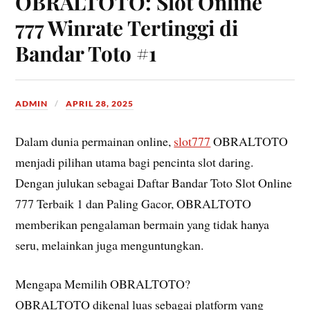
OBRALTOTO: Slot Online
777 Winrate Tertinggi di
Bandar Toto #1
ADMIN
APRIL 28, 2025
Dalam dunia permainan online,
slot777
OBRALTOTO
menjadi pilihan utama bagi pencinta slot daring.
Dengan julukan sebagai Daftar Bandar Toto Slot Online
777 Terbaik 1 dan Paling Gacor, OBRALTOTO
memberikan pengalaman bermain yang tidak hanya
seru, melainkan juga menguntungkan.
Mengapa Memilih OBRALTOTO?
OBRALTOTO dikenal luas sebagai platform yang