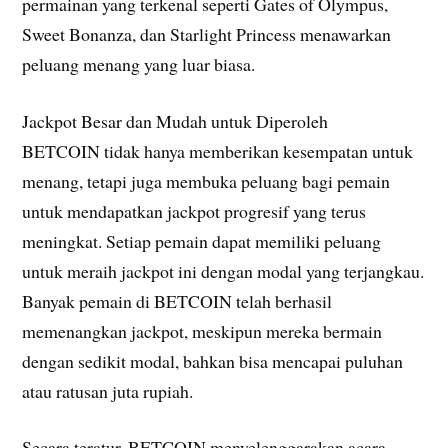
permainan yang terkenal seperti Gates of Olympus,
Sweet Bonanza, dan Starlight Princess menawarkan
peluang menang yang luar biasa.
Jackpot Besar dan Mudah untuk Diperoleh
BETCOIN tidak hanya memberikan kesempatan untuk
menang, tetapi juga membuka peluang bagi pemain
untuk mendapatkan jackpot progresif yang terus
meningkat. Setiap pemain dapat memiliki peluang
untuk meraih jackpot ini dengan modal yang terjangkau.
Banyak pemain di BETCOIN telah berhasil
memenangkan jackpot, meskipun mereka bermain
dengan sedikit modal, bahkan bisa mencapai puluhan
atau ratusan juta rupiah.
Secara teratur, BETCOIN menyelenggarakan acara