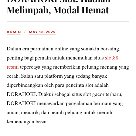
Melimpah, Modal Hemat
ADMIN
MAY 18, 2025
Dalam era permainan online yang semakin bersaing,
penting bagi pemain untuk menemukan situs
slot88
resmi
tepercaya yang memberikan peluang menang yang
cerah. Salah satu platform yang sedang banyak
diperbincangkan oleh para pencinta slot adalah
DORAHOKI. Diakui sebagai situs slot gacor terbaru,
DORAHOKI menawarkan pengalaman bermain yang
aman, menarik, dan penuh peluang untuk meraih
kemenangan besar.