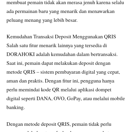
membuat pemain tidak akan merasa jenuh karena selalu
ada permainan baru yang menarik dan menawarkan
peluang menang yang lebih besar.
Kemudahan Transaksi Deposit Menggunakan QRIS
Salah satu fitur menarik lainnya yang tersedia di
DORAHOKI adalah kemudahan dalam bertransaksi.
Saat ini, pemain dapat melakukan deposit dengan
metode QRIS – sistem pembayaran digital yang cepat,
aman dan praktis. Dengan fitur ini, pengguna hanya
perlu memindai kode QR melalui aplikasi dompet
digital seperti DANA, OVO, GoPay, atau melalui mobile
banking.
Dengan metode deposit QRIS, pemain tidak perlu