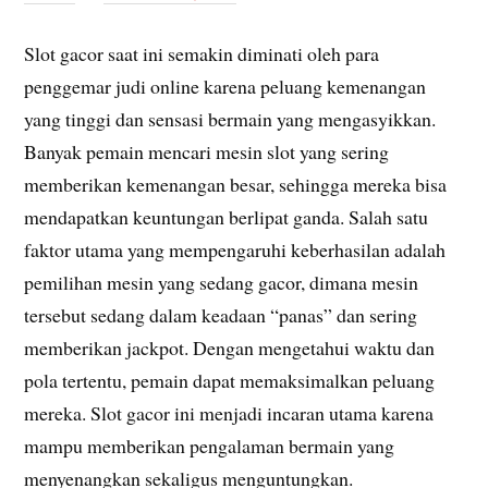
Slot gacor saat ini semakin diminati oleh para
penggemar judi online karena peluang kemenangan
yang tinggi dan sensasi bermain yang mengasyikkan.
Banyak pemain mencari mesin slot yang sering
memberikan kemenangan besar, sehingga mereka bisa
mendapatkan keuntungan berlipat ganda. Salah satu
faktor utama yang mempengaruhi keberhasilan adalah
pemilihan mesin yang sedang gacor, dimana mesin
tersebut sedang dalam keadaan “panas” dan sering
memberikan jackpot. Dengan mengetahui waktu dan
pola tertentu, pemain dapat memaksimalkan peluang
mereka. Slot gacor ini menjadi incaran utama karena
mampu memberikan pengalaman bermain yang
menyenangkan sekaligus menguntungkan.