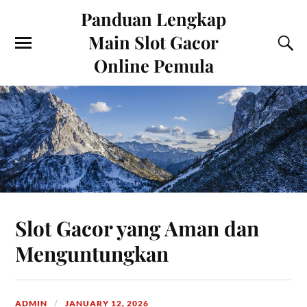
Panduan Lengkap
Main Slot Gacor
Online Pemula
Slot Gacor yang Aman dan
Menguntungkan
ADMIN
JANUARY 12, 2026