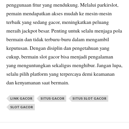
penggunaan fitur yang mendukung. Melalui parkirslot,
pemain mendapatkan akses mudah ke mesin-mesin
terbaik yang sedang gacor, meningkatkan peluang
meraih jackpot besar. Penting untuk selalu menjaga pola
bermain dan tidak terburu-buru dalam mengambil
keputusan. Dengan disiplin dan pengetahuan yang
cukup, bermain slot gacor bisa menjadi pengalaman
yang menguntungkan sekaligus menghibur. Jangan lupa,
selalu pilih platform yang terpercaya demi keamanan
dan kenyamanan saat bermain.
LINK GACOR
SITUS GACOR
SITUS SLOT GACOR
SLOT GACOR