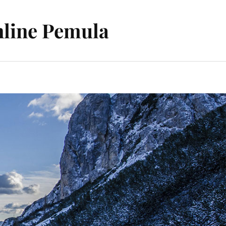
nline Pemula