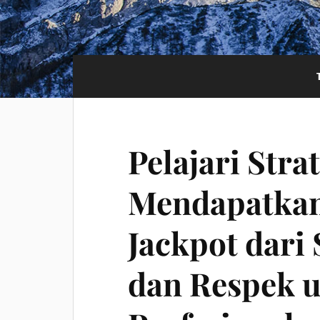
Pelajari Strat
Mendapatkan
Jackpot dari 
dan Respek 