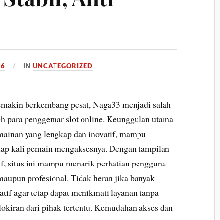
26
IN
UNCATEGORIZED
semakin berkembang pesat, Naga33 menjadi salah
leh para penggemar slot online. Keunggulan utama
rmainan yang lengkap dan inovatif, mampu
ap kali pemain mengaksesnya. Dengan tampilan
f, situs ini mampu menarik perhatian pengguna
maupun profesional. Tidak heran jika banyak
tif agar tetap dapat menikmati layanan tanpa
lokiran dari pihak tertentu. Kemudahan akses dan