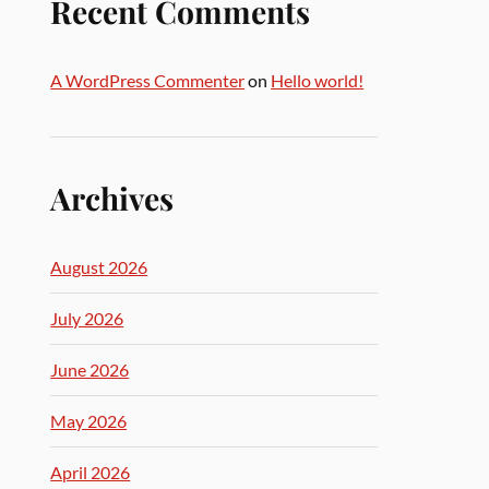
Recent Comments
A WordPress Commenter
on
Hello world!
Archives
August 2026
July 2026
June 2026
May 2026
April 2026