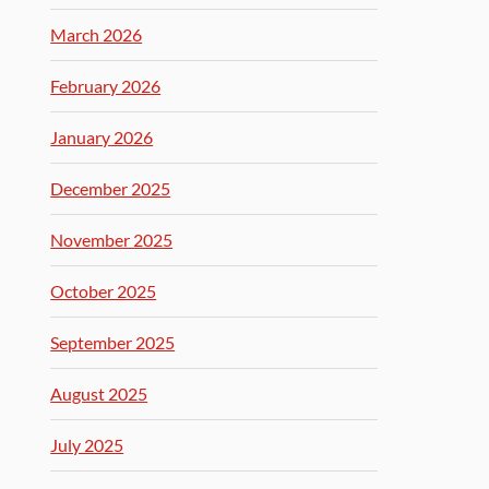
March 2026
February 2026
January 2026
December 2025
November 2025
October 2025
September 2025
August 2025
July 2025