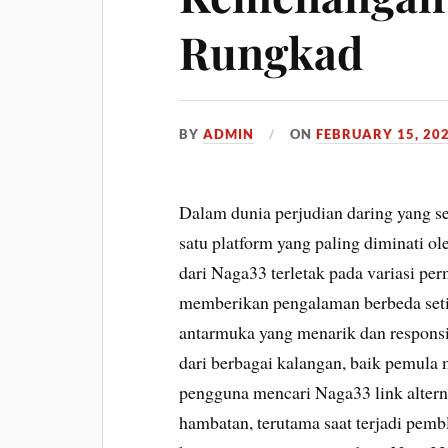
Rungkad
BY
ADMIN
ON
FEBRUARY 15, 20
Dalam dunia perjudian daring yang 
satu platform yang paling diminati o
dari Naga33 terletak pada variasi pe
memberikan pengalaman berbeda seti
antarmuka yang menarik dan responsi
dari berbagai kalangan, baik pemula 
pengguna mencari Naga33 link alterna
hambatan, terutama saat terjadi pemb