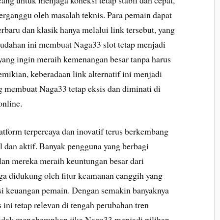
erganggu oleh masalah teknis. Para pemain dapat
baru dan klasik hanya melalui link tersebut, yang
emudahan ini membuat Naga33 slot tetap menjadi
 yang ingin meraih kemenangan besar tanpa harus
mikian, keberadaan link alternatif ini menjadi
g membuat Naga33 tetap eksis dan diminati di
online.
atform terpercaya dan inovatif terus berkembang
l dan aktif. Banyak pengguna yang berbagi
ilan mereka meraih keuntungan besar dari
uga didukung oleh fitur keamanan canggih yang
aksi keuangan pemain. Dengan semakin banyaknya
 ini tetap relevan di tengah perubahan tren
Tidak mengherankan jika Naga33 menjadi pilihan