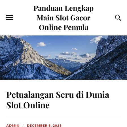
Panduan Lengkap
Main Slot Gacor
Online Pemula
Petualangan Seru di Dunia
Slot Online
ADMIN
DECEMBER 8, 2025