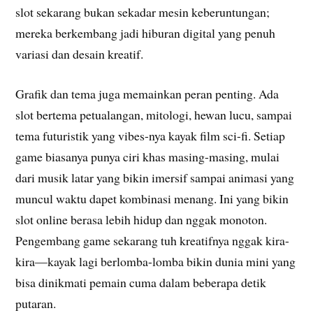
slot sekarang bukan sekadar mesin keberuntungan;
mereka berkembang jadi hiburan digital yang penuh
variasi dan desain kreatif.
Grafik dan tema juga memainkan peran penting. Ada
slot bertema petualangan, mitologi, hewan lucu, sampai
tema futuristik yang vibes-nya kayak film sci-fi. Setiap
game biasanya punya ciri khas masing-masing, mulai
dari musik latar yang bikin imersif sampai animasi yang
muncul waktu dapet kombinasi menang. Ini yang bikin
slot online berasa lebih hidup dan nggak monoton.
Pengembang game sekarang tuh kreatifnya nggak kira-
kira—kayak lagi berlomba-lomba bikin dunia mini yang
bisa dinikmati pemain cuma dalam beberapa detik
putaran.