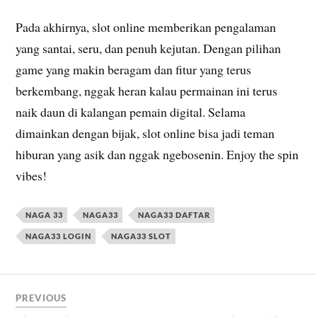
Pada akhirnya, slot online memberikan pengalaman
yang santai, seru, dan penuh kejutan. Dengan pilihan
game yang makin beragam dan fitur yang terus
berkembang, nggak heran kalau permainan ini terus
naik daun di kalangan pemain digital. Selama
dimainkan dengan bijak, slot online bisa jadi teman
hiburan yang asik dan nggak ngebosenin. Enjoy the spin
vibes!
NAGA 33
NAGA33
NAGA33 DAFTAR
NAGA33 LOGIN
NAGA33 SLOT
PREVIOUS