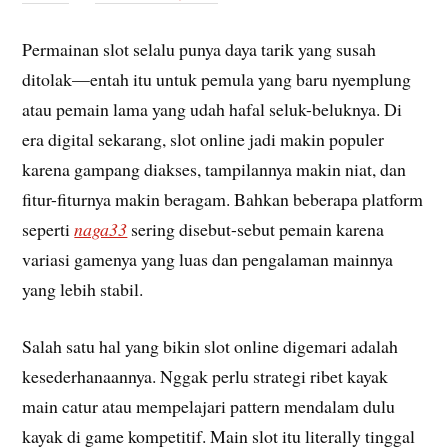
Permainan slot selalu punya daya tarik yang susah
ditolak—entah itu untuk pemula yang baru nyemplung
atau pemain lama yang udah hafal seluk-beluknya. Di
era digital sekarang, slot online jadi makin populer
karena gampang diakses, tampilannya makin niat, dan
fitur-fiturnya makin beragam. Bahkan beberapa platform
seperti
naga33
sering disebut-sebut pemain karena
variasi gamenya yang luas dan pengalaman mainnya
yang lebih stabil.
Salah satu hal yang bikin slot online digemari adalah
kesederhanaannya. Nggak perlu strategi ribet kayak
main catur atau mempelajari pattern mendalam dulu
kayak di game kompetitif. Main slot itu literally tinggal