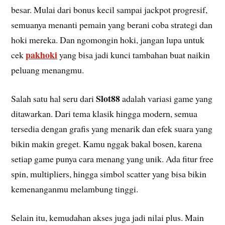
besar. Mulai dari bonus kecil sampai jackpot progresif,
semuanya menanti pemain yang berani coba strategi dan
hoki mereka. Dan ngomongin hoki, jangan lupa untuk
pakhoki
cek
yang bisa jadi kunci tambahan buat naikin
peluang menangmu.
Slot88
Salah satu hal seru dari
adalah variasi game yang
ditawarkan. Dari tema klasik hingga modern, semua
tersedia dengan grafis yang menarik dan efek suara yang
bikin makin greget. Kamu nggak bakal bosen, karena
setiap game punya cara menang yang unik. Ada fitur free
spin, multipliers, hingga simbol scatter yang bisa bikin
kemenanganmu melambung tinggi.
Selain itu, kemudahan akses juga jadi nilai plus. Main